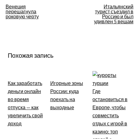
Навигация
Венеция
Итальянский
перешагнула
турист съездил в
по
роковую черту
Россию и был
удивлен 5 вещам
записям
Похожая запись
Как заработать
Игорные зоны
деньги онлайн
России: куда
Где
во время
поехать на
остановиться в
отпуска — как
выходные
Европе, чтобы
увеличить свой
совместить
доход
отдых с игрой в
казино: топ