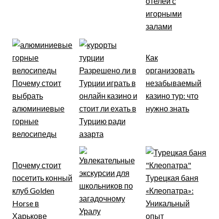
отелей с
игорными
залами
Как
Разрешено ли в
организовать
Почему стоит
Турции играть в
незабываемый
выбрать
онлайн казино и
казино тур: что
алюминиевые
стоит ли ехать в
нужно знать
горные
Турцию ради
велосипеды
азарта
Почему стоит
посетить конный
Турецкая баня
клуб Golden
«Клеопатра»:
Horse в
Уникальный
Харькове
опыт