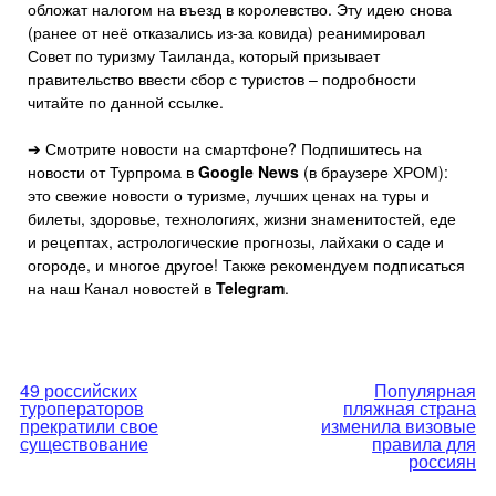
обложат налогом на въезд в королевство. Эту идею снова
(ранее от неё отказались из-за ковида) реанимировал
Совет по туризму Таиланда, который призывает
правительство ввести сбор с туристов – подробности
читайте по данной ссылке.
➔ Смотрите новости на смартфоне? Подпишитесь на
новости от Турпрома в
Google News
(в браузере ХРОМ):
это свежие новости о туризме, лучших ценах на туры и
билеты, здоровье, технологиях, жизни знаменитостей, еде
и рецептах, астрологические прогнозы, лайхаки о саде и
огороде, и многое другое! Также рекомендуем подписаться
на наш Канал новостей в
Telegram
.
Навигация
49 российских
Популярная
туроператоров
пляжная страна
по
прекратили свое
изменила визовые
существование
правила для
россиян
записям