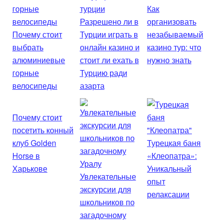
Как
Разрешено ли в
организовать
Почему стоит
Турции играть в
незабываемый
выбрать
онлайн казино и
казино тур: что
алюминиевые
стоит ли ехать в
нужно знать
горные
Турцию ради
велосипеды
азарта
Почему стоит
посетить конный
клуб Golden
Турецкая баня
Horse в
«Клеопатра»:
Харькове
Уникальный
Увлекательные
опыт
экскурсии для
релаксации
школьников по
загадочному