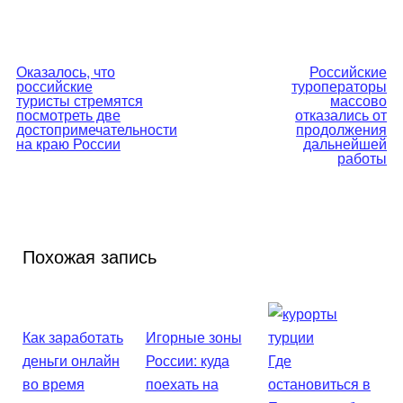
Навигация
Оказалось, что
Российские
российские
туроператоры
по
туристы стремятся
массово
посмотреть две
отказались от
достопримечательности
продолжения
записям
на краю России
дальнейшей
работы
Похожая запись
Как заработать
Игорные зоны
деньги онлайн
России: куда
Где
во время
поехать на
остановиться в