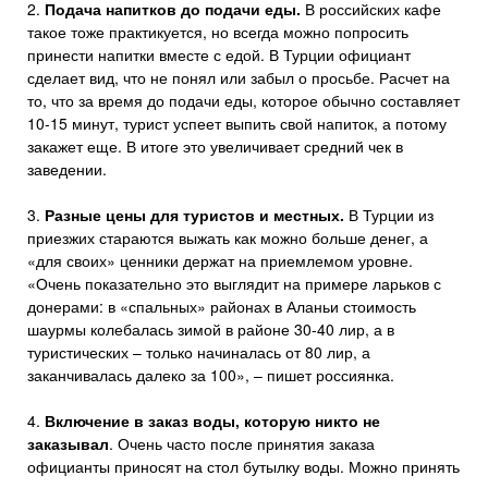
2.
Подача напитков до подачи еды.
В российских кафе
такое тоже практикуется, но всегда можно попросить
принести напитки вместе с едой. В Турции официант
сделает вид, что не понял или забыл о просьбе. Расчет на
то, что за время до подачи еды, которое обычно составляет
10-15 минут, турист успеет выпить свой напиток, а потому
закажет еще. В итоге это увеличивает средний чек в
заведении.
3.
Разные цены для туристов и местных.
В Турции из
приезжих стараются выжать как можно больше денег, а
«для своих» ценники держат на приемлемом уровне.
«Очень показательно это выглядит на примере ларьков с
донерами: в «спальных» районах в Аланьи стоимость
шаурмы колебалась зимой в районе 30-40 лир, а в
туристических – только начиналась от 80 лир, а
заканчивалась далеко за 100», – пишет россиянка.
4.
Включение в заказ воды, которую никто не
заказывал
. Очень часто после принятия заказа
официанты приносят на стол бутылку воды. Можно принять