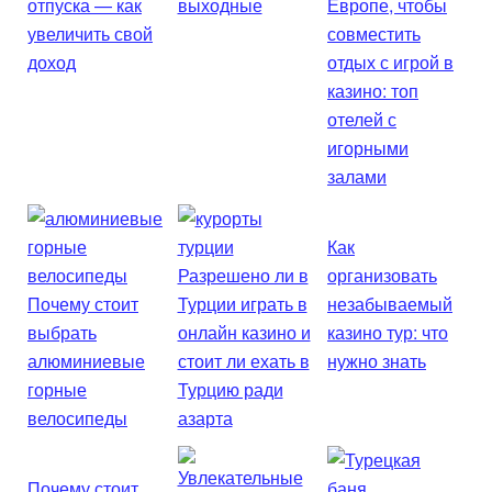
отпуска — как
выходные
Европе, чтобы
увеличить свой
совместить
доход
отдых с игрой в
казино: топ
отелей с
игорными
залами
Как
Разрешено ли в
организовать
Почему стоит
Турции играть в
незабываемый
выбрать
онлайн казино и
казино тур: что
алюминиевые
стоит ли ехать в
нужно знать
горные
Турцию ради
велосипеды
азарта
Почему стоит