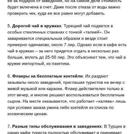
ее за подарок от заведения, но на самом деле стоимость
будет включена в счет. Даже после отказа от воды важно
проверить чек, куда ее все равно могут добавить.
5.
Дорогой чай в кружках
. Турецкий чай подается в
особых стеклянных стаканах с тонкой «талией». Он
заваривается специальным образом и везде стоит
примерно одинаково, около 7 лир. Однако если в кафе есть
чай в кружках – за него придется отдать в несколько раз
больше, вплоть до 25-50 лир. Это объясняют тем, что чай в
кружке импортный, из пакетика.
6.
Флаеры на бесплатные коктейли
. Их раздают
зазывалы около заведений, приглашая туристов на вечер с
живой музыкой или караоке. Флаер действителен только в
этот вечер, и многие решают воспользоваться бесплатным
сыром. На месте оказывается, что работает «халява» лишь
при условии заказа ужина либо коктейля из списка по
космическим ценам.
7.
Разные типы обслуживания в заведениях
. В Турции в
одних кафе туриста полностью обслуживает и принимает