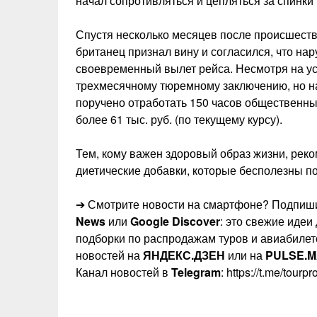
начал сопротивляться и цепляться за спинки 
Спустя несколько месяцев после происшеств
британец признал вину и согласился, что н
своевременный вылет рейса. Несмотря на ус
трехмесячному тюремному заключению, но на
поручено отработать 150 часов общественны
более 61 тыс. руб. (по текущему курсу).
Тем, кому важен здоровый образ жизни, рек
диетические добавки, которые бесполезны п
➔ Смотрите новости на смартфоне? Подпиши
News
или
Google Discover
: это свежие идеи
подборки по распродажам туров и авиабилет
новостей на
ЯНДЕКС.ДЗЕН
или на
PULSE.M
Канал новостей в
Telegram
: https://t.me/tourp