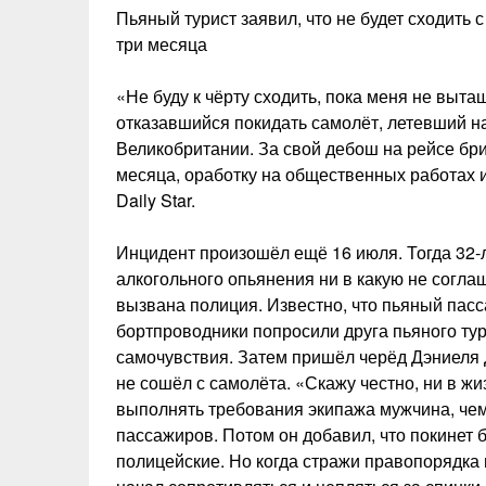
Пьяный турист заявил, что не будет сходить 
три месяца
«Не буду к чёрту сходить, пока меня не выт
отказавшийся покидать самолёт, летевший н
Великобритании. За свой дебош на рейсе брит
месяца, оработку на общественных работах 
Daily Star.
Инцидент произошёл ещё 16 июля. Тогда 32-
алкогольного опьянения ни в какую не согла
вызвана полиция. Известно, что пьяный пасса
бортпроводники попросили друга пьяного тур
самочувствия. Затем пришёл черёд Дэниеля 
не сошёл с самолёта. «Скажу честно, ни в жи
выполнять требования экипажа мужчина, че
пассажиров. Потом он добавил, что покинет б
полицейские. Но когда стражи правопорядка