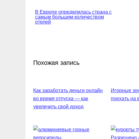
Навигация
В Европе определилась страна с
самым большим количеством
по
отелей
записям
Похожая запись
Как заработать деньги онлайн
Игорные зон
во время отпуска — как
поехать на
увеличить свой доход
Разрешено л