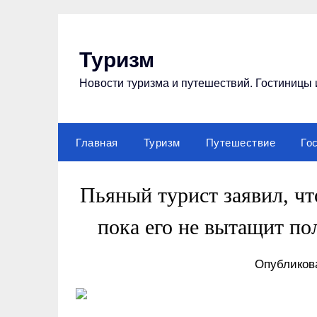
Перейти
к
содержимому
Туризм
Новости туризма и путешествий. Гостиницы 
Главная
Туризм
Путешествие
Го
Пьяный турист заявил, что
пока его не вытащит по
Опубликова