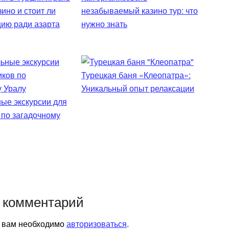
зино и стоит ли
незабываемый казино тур: что
цию ради азарта
нужно знать
Турецкая баня «Клеопатра»:
Уникальный опыт релаксации
ые экскурсии для
 по загадочному
 комментарий
я вам необходимо
авторизоваться
.