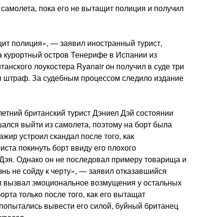
с самолета, пока его не вытащит полиция и получил
ащит полиция», — заявил иностранный турист,
а курортный остров Тенерифе в Испании из
анского лоукостера Ryanair он получил в суде три
и штраф. За судебным процессом следило издание
летний британский турист Дэниел Дэй состоянии
шался выйти из самолета, поэтому на борт была
жир устроил скандал после того, как
иста покинуть борт ввиду его плохого
Дэя. Однако он не последовал примеру товарища и
знь не сойду к черту», — заявил отказавшийся
м вызвал эмоциональное возмущения у остальных
орта только после того, как его вытащат
 попытались вывести его силой, буйный британец