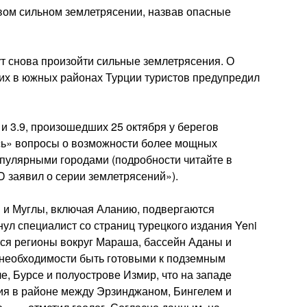
ом сильном землетрясении, назвав опасные
т снова произойти сильные землетрясения. О
х в южных районах Турции туристов предупредил
 и 3.9, произошедших 25 октября у берегов
ись» вопросы о возможности более мощных
пулярными городами (подробности читайте в
 заявил о серии землетрясений»).
 и Муглы, включая Аланию, подвергаются
ул специалист со страниц турецкого издания Yeni
ся регионы вокруг Мараша, бассейн Аданы и
 необходимости быть готовыми к подземным
е, Бурсе и полуострове Измир, что на западе
ия в районе между Эрзинджаном, Бингелем и