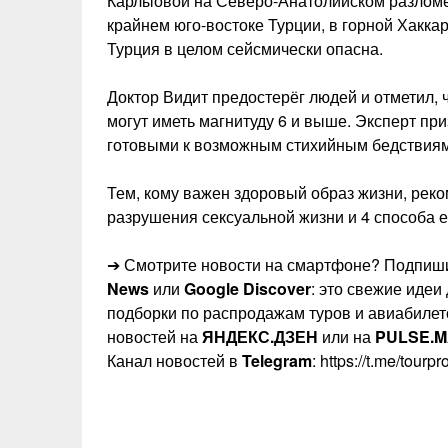
Карлыовой на Северо-Анатолийском разломе»
крайнем юго-востоке Турции, в горной Хакка
Турция в целом сейсмически опасна.
Доктор Видит предостерёг людей и отметил, 
могут иметь магнитуду 6 и выше. Эксперт пр
готовыми к возможным стихийным бедствиям
Тем, кому важен здоровый образ жизни, рек
разрушения сексуальной жизни и 4 способа е
➔ Смотрите новости на смартфоне? Подпиши
News
или
Google Discover
: это свежие идеи
подборки по распродажам туров и авиабилет
новостей на
ЯНДЕКС.ДЗЕН
или на
PULSE.M
Канал новостей в
Telegram
: https://t.me/tourp
Навигация