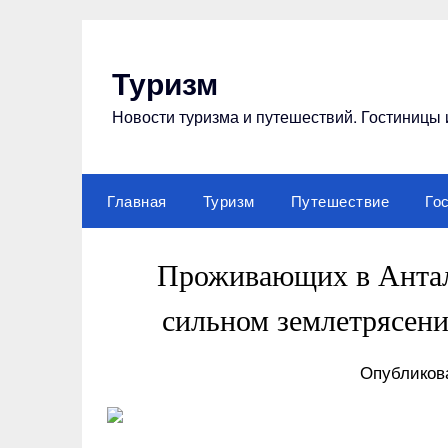
Перейти
к
содержимому
Туризм
Новости туризма и путешествий. Гостиницы 
Главная
Туризм
Путешествие
Го
Проживающих в Антал
сильном землетрясени
Опубликова