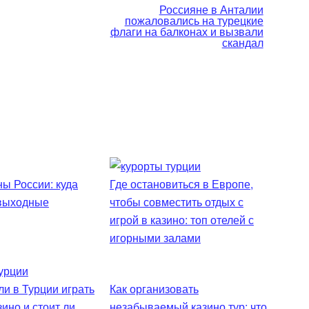
Россияне в Анталии
пожаловались на турецкие
флаги на балконах и вызвали
скандал
ы России: куда
Где остановиться в Европе,
 выходные
чтобы совместить отдых с
игрой в казино: топ отелей с
игорными залами
и в Турции играть
Как организовать
зино и стоит ли
незабываемый казино тур: что