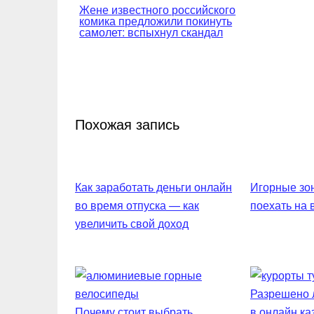
Жене известного российского
комика предложили покинуть
по
самолет: вспыхнул скандал
записям
Похожая запись
Как заработать деньги онлайн
Игорные зон
во время отпуска — как
поехать на
увеличить свой доход
Разрешено л
Почему стоит выбрать
в онлайн ка