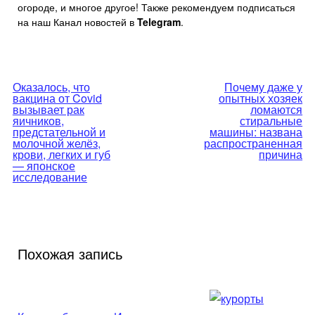
огороде, и многое другое! Также рекомендуем подписаться
на наш Канал новостей в
Telegram
.
Навигация
Оказалось, что
Почему даже у
вакцина от Covid
опытных хозяек
по
вызывает рак
ломаются
яичников,
стиральные
предстательной и
машины: названа
записям
молочной желёз,
распространенная
крови, легких и губ
причина
— японское
исследование
Похожая запись