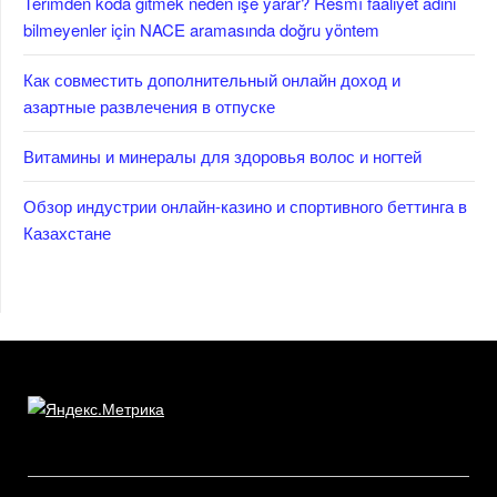
Terimden koda gitmek neden işe yarar? Resmî faaliyet adını
bilmeyenler için NACE aramasında doğru yöntem
Как совместить дополнительный онлайн доход и
азартные развлечения в отпуске
Витамины и минералы для здоровья волос и ногтей
Обзор индустрии онлайн-казино и спортивного беттинга в
Казахстане