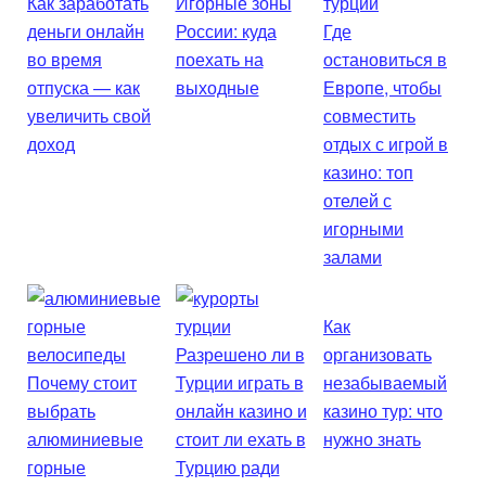
Как заработать
Игорные зоны
деньги онлайн
России: куда
Где
во время
поехать на
остановиться в
отпуска — как
выходные
Европе, чтобы
увеличить свой
совместить
доход
отдых с игрой в
казино: топ
отелей с
игорными
залами
Как
Разрешено ли в
организовать
Почему стоит
Турции играть в
незабываемый
выбрать
онлайн казино и
казино тур: что
алюминиевые
стоит ли ехать в
нужно знать
горные
Турцию ради