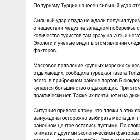
По туризму Турции нанесен сильный удар отк
Сильный удар откуда не ждали получил туризм
о нашествии медуз на западном побережье ст
количество туристов там сразу на 70% и нега
Экологи и ученые видят в этом явлении след
факторов.
Массовое появление крупных морских сущест
отдыхающих, сообщила турецкая газета Turi
всего, в прибрежном районе портов Бююкдени
купается большинство отдыхающих. При этом 
практически нет. Также их почти нет и на дик
Ситуация привела к тому, что пляжи в этих л
вынуждены осторожно выбирать места для пла
районном центре остались пустыми. По слов
климата и другими экологическими факторам