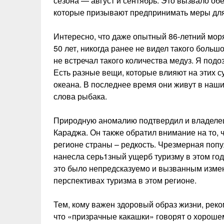
сезона — август и сентябрь. Это вызвало об
которые призывают предпринимать меры дл
Интересно, что даже опытный 86-летний мор
50 лет, никогда ранее не видел такого большо
не встречал такого количества медуз. Я подо
Есть разные вещи, которые влияют на этих с
океана. В последнее время они живут в наши
слова рыбака.
Природную аномалию подтвердил и владелец
Караджа. Он также обратил внимание на то, 
регионе страны – редкость. Чрезмерная поп
нанесла серь1зный ущерб туризму в этом году
это было непредсказуемо и вызванным измен
перспективах туризма в этом регионе.
Тем, кому важен здоровый образ жизни, рек
что «призрачные какашки» говорят о хороше