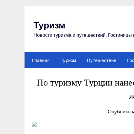
Перейти
к
содержимому
Туризм
Новости туризма и путешествий. Гостиницы 
Главная
Туризм
Путешествие
Го
По туризму Турции нанес
ж
Опубликова