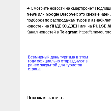
➔ Смотрите новости на смартфоне? Подпиши
News
или
Google Discover
: это свежие идеи
подборки по распродажам туров и авиабилет
новостей на
ЯНДЕКС.ДЗЕН
или на
PULSE.M
Канал новостей в
Telegram
: https://t.me/tourp
Навигация
Всемирный день туризма в этом
году официально отпразднуют в
по
ранее закрытой для туристов
стране
записям
Похожая запись