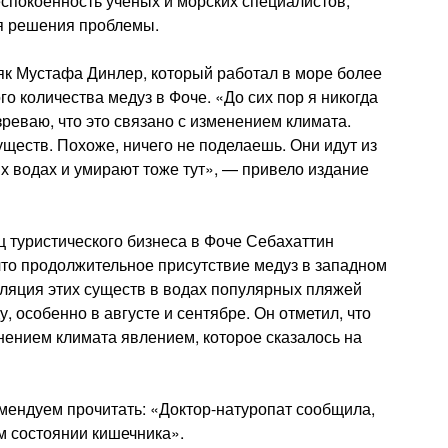
еспокоенность ученых и морских специалистов,
я решения проблемы.
як Мустафа Динлер, который работал в море более
го количества медуз в Фоче. «До сих пор я никогда
зреваю, что это связано с изменением климата.
уществ. Похоже, ничего не поделаешь. Они идут из
х водах и умирают тоже тут», — привело издание
 туристического бизнеса в Фоче Себахаттин
что продолжительное присутствие медуз в западном
уляция этих существ в водах популярных пляжей
, особенно в августе и сентябре. Он отметил, что
ением климата явлением, которое сказалось на
омендуем прочитать: «Доктор-натуропат сообщила,
м состоянии кишечника».