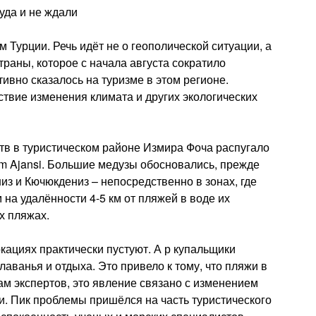
уда и не ждали
 Турции. Речь идёт не о геополической ситуации, а
раны, которое с начала августа сократило
тивно сказалось на туризме в этом регионе.
ствие изменения климата и других экологических
в в туристическом районе Измира Фоча распугало
zm Ajansi. Большие медузы обосновались, прежде
з и Кючюкдениз – непосредственно в зонах, где
на удалённости 4-5 км от пляжей в воде их
их пляжах.
окациях практически пустуют. А р купальщики
ванья и отдыха. Это привело к тому, что пляжи в
ам экспертов, это явление связано с изменением
и. Пик проблемы пришёлся на часть туристического