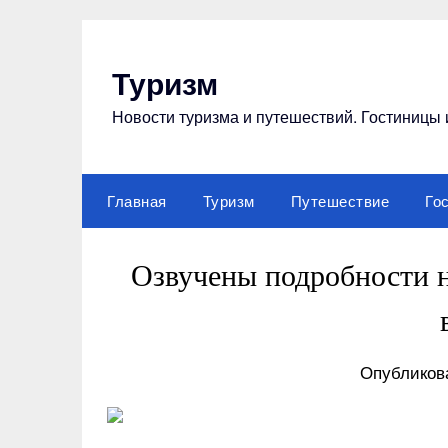
Перейти
к
содержимому
Туризм
Новости туризма и путешествий. Гостиницы 
Главная
Туризм
Путешествие
Го
Озвучены подробности 
Опубликова