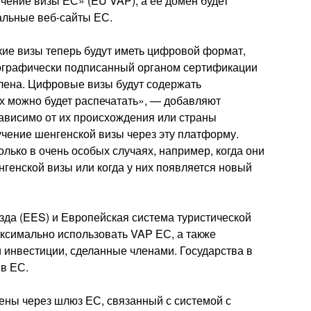
чение визы ЕС» (EU VAP), а ее домен будет
иальные веб-сайты ЕС.
ие визы теперь будут иметь цифровой формат,
тографически подписанный органом сертификации
лена. Цифровые визы будут содержать
их можно будет распечатать», — добавляют
зависимо от их происхождения или страны
учение шенгенской визы через эту платформу.
олько в очень особых случаях, например, когда они
генской визы или когда у них появляется новый
зда (EES) и Европейская система туристической
аксимально использовать VAP ЕС, а также
 инвестиции, сделанные членами. Государства в
в ЕС.
ены через шлюз ЕС, связанный с системой с