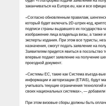
будет «Платформа подачи заявлений на полу
заканчиваться на Europe.eu, как и все офиц
«Согласно обновленным правилам, шенгенск
который будет включать 2D-штрих-код, крип
подписи страны выдавшего их государства-ч
изображение лица владельца визы, а также 
эксперты издания. При этом все туристы, не
назначения, смогут подать заявление на пол
Заявителям придется явиться в посольство т
впервые подают заявление на получение шен
проездной документ.
«Системы ЕС, такие как Система въезда-вые
информации и авторизации (ETIAS), будут м
учитывать текущие ограничения технологий и
своих национальных системах», — добавили 
При этом визовые сборы должны быть оплач