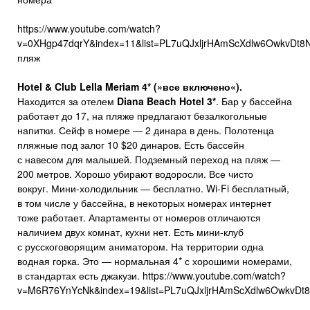
https://www.youtube.com/watch?
v=0XHgp47dqrY&index=11&list=PL7uQJxljrHAmScXdlw6OwkvDt8N
пляж
Hotel & Club Lella Meriam 4* (»
все
включено
«).
Находится за отелем
Diana Beach Hotel 3*
. Бар у бассейна
работает до 17, на пляже предлагают безалкогольные
напитки. Сейф в номере — 2 динара в день. Полотенца
пляжные под залог 10 $20 динаров. Есть бассейн
с навесом для малышей. Подземный переход на пляж —
200 метров. Хорошо убирают водоросли. Все чисто
вокруг. Мини-холодильник — бесплатно. Wi-Fi бесплатный,
в том числе у бассейна, в некоторых номерах интернет
тоже работает. Апартаменты от номеров отличаются
наличием двух комнат, кухни нет. Есть мини-клуб
с русскоговорящим аниматором. На территории одна
водная горка. Это — нормальная 4* с хорошими номерами,
в стандартах есть джакузи. https://www.youtube.com/watch?
v=M6R76YnYcNk&index=19&list=PL7uQJxljrHAmScXdlw6OwkvDt8