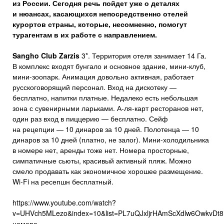
из России. Сегодня речь пойдет уже о деталях
и нюансах, касающихся непосредственно отелей
курортов страны, которые, несомненно, помогут
турагентам в их работе с направлением.
Sangho
Club
Zarzis
3*. Территория отеля занимает 14 Га.
В комплекс входят бунгало и основное здание, мини-клуб,
мини-зоопарк. Анимация довольно активная, работает
русскоговорящий персонал. Вход на дискотеку —
бесплатно, напитки платные. Недалеко есть небольшая
зона с сувенирными ларьками. А-ля-карт ресторанов нет,
один раз вход в пиццерию — бесплатно. Сейф
на рецепции — 10 динаров за 10 дней. Полотенца — 10
динаров за 10 дней (платно, не залог). Мини-холодильника
в номере нет, аренды тоже нет. Номера просторные,
симпатичные сьюты, красивый активный пляж. Можно
смело продавать как экономичное хорошее размещение.
Wi-Fi на ресепшн бесплатный.
https://www.youtube.com/watch?
v=UHVch5MLezo&index=10&list=PL7uQJxljrHAmScXdlw6OwkvDt8N
номера