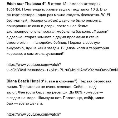
Eden star Thalassa 4*.
В отеле 12 номеров категории
superior. Полотенца пляжные выдают под залог 10 $. В а-
ля-карт ресторан один раз можно сходить бесплатно. Wi-Fi
бесплатный. Номера слабые: давно не было ремонта,
пошарпанные окна и двери, постельное белье
застиранное, очень простая мебель на балконе. „Фэмели“
с дверью, вторая комната с двумя проемами в стене
вместо окон — наподобие бойниц. Подавать советую
аккуратно, лучше как 3 звезды. В целом холл и территория
хорошие, а сам отель „уставший“.
https://www.youtube.com/watch?
v=cQ9YX9iHht0&index=17&list=PL7uQJxljrHAmScXdlw6OwkvDt8Nl
Diana Beach Hotel
3* („все включено“)
. Первая береговая
линия. Территория не очень зеленая. Сейф — под
залог. Фен гости берут на ресепшн. До 80% номеров —
с видом на море. Шампуня нет. Полотенце, сейф, мини-
бар — все за деньги.
https://www.youtube.com/watch?