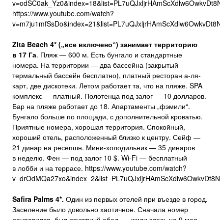
v=odSC0ak_Yz0&index=18&list=PL7uQJxljrHAmScXdlw6OwkvDt8N
https://www.youtube.com/watch?
v=m7ju1mfSsDo&index=21&list=PL7uQJxljrHAmScXdlw6OwkvDt8N
Zita
B
each 4* („все включено“) занимает территорию
в 17
Га
. Пляж — 600 м. Есть бунгало и стандартные
номера. На территории — два бассейна (закрытый
термальный бассейн бесплатно), платный ресторан а-ля-
карт, две дискотеки. Летом работает та, что на пляже. SPA
комплекс — платный. Полотенца под залог — 10 долларов.
Бар на пляже работает до 18. Апартаменты „фэмили“.
Бунгало больше по площади, с дополнительной кроватью.
Приятные номера, хорошая территория. Спокойный,
хороший отель, расположенный близко к центру. Сейф —
21 динар на ресепшн. Мини-холодильник — 35 динаров
в неделю. Фен — под залог 10 $. Wi-Fi — бесплатный
в лобби и на террасе. https://www.youtube.com/watch?
v=drOdMQa27xo&index=2&list=PL7uQJxljrHAmScXdlw6OwkvDt8Nl
Safira Palms 4*.
Один из первых отелей при въезде в город.
Заселение было довольно хаотичное. Сначала номер
понравился, был приятный обед, — жили здесь на 9 мая.