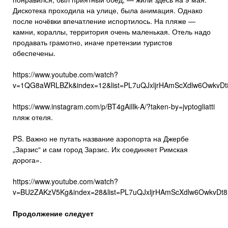
Дискотека проходила на улице, была анимация. Однако
после ночёвки впечатление испортилось. На пляже —
камни, кораллы, территория очень маленькая. Отель надо
продавать грамотно, иначе претензии туристов
обеспечены.
https://www.youtube.com/watch?
v=1QG8aWRLBZk&index=12&list=PL7uQJxljrHAmScXdlw6OwkvDt8
https://www.instagram.com/p/BT4gAiIlk-A/?taken-by=jvptogliatti
пляж отеля.
PS. Важно не путать название аэропорта на Джербе
„Зарзис“ и сам город Зарзис. Их соединяет Римская
дорога».
https://www.youtube.com/watch?
v=BU2ZAKzV5Kg&index=28&list=PL7uQJxljrHAmScXdlw6OwkvDt8N
Продолжение следует