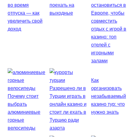
во время
поехать на
остановиться в
отпуска — как
выходные
Европе, чтобы
увеличить свой
совместить
доход
отдых с игрой в
казино: топ
отелей с
игорными
залами
Как
Разрешено ли в
организовать
Почему стоит
Турции играть в
незабываемый
выбрать
онлайн казино и
казино тур: что
алюминиевые
стоит ли ехать в
нужно знать
горные
Турцию ради
велосипеды
азарта