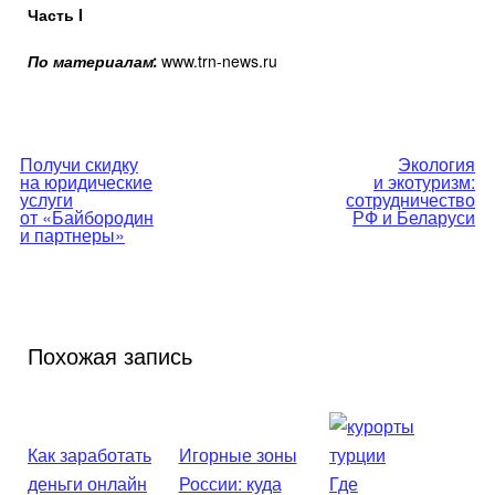
Часть I
www.trn-news.ru
По материалам:
Навигация
Получи скидку
Экология
на юридические
и экотуризм:
по
услуги
сотрудничество
от «Байбородин
РФ и Беларуси
и партнеры»
записям
Похожая запись
Как заработать
Игорные зоны
деньги онлайн
России: куда
Где