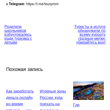
в
Telegram
: https://t.me/tourprom
Навигация
Родители
Туристы в испуге
школьников
обнаружили по
по
взбунтовались
всему курорту
ради туризма с
грозные метки:
детьми
убирайтесь вон!
записям
Похожая запись
Как заработать
Игорные зоны
деньги онлайн
России: куда
во время
поехать на
Где