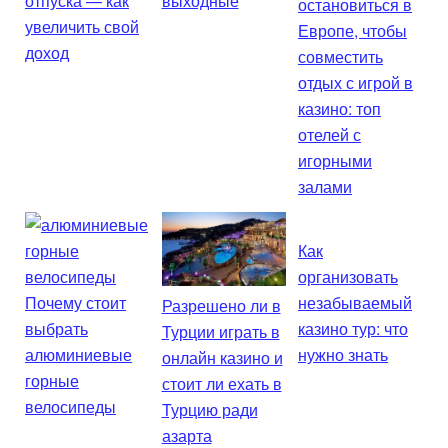
отпуска — как
выходные
остановиться в
увеличить свой
Европе, чтобы
доход
совместить
отдых с игрой в
казино: топ
отелей с
игорными
залами
Как
организовать
Почему стоит
незабываемый
Разрешено ли в
выбрать
казино тур: что
Турции играть в
алюминиевые
нужно знать
онлайн казино и
горные
стоит ли ехать в
велосипеды
Турцию ради
азарта