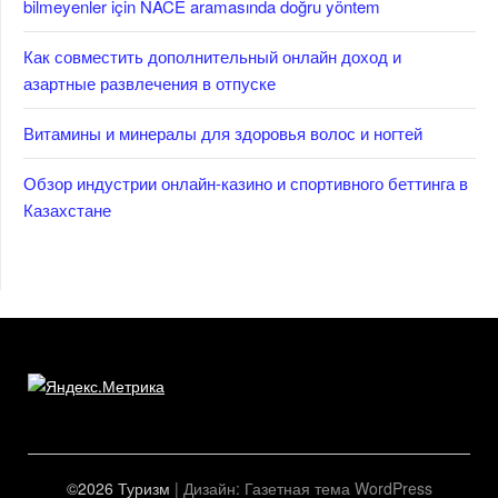
bilmeyenler için NACE aramasında doğru yöntem
Как совместить дополнительный онлайн доход и
азартные развлечения в отпуске
Витамины и минералы для здоровья волос и ногтей
Обзор индустрии онлайн-казино и спортивного беттинга в
Казахстане
©2026 Туризм
| Дизайн:
Газетная тема WordPress