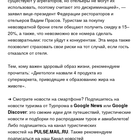
существуют у агрегаторов, но отельеры не могут их
использовать, поэтому считают это дискриминацией», —
заявил вице-президент Федерации рестораторов и
отельеров Вадим Прасов. Туристам за покупку
невозвратной брони отели обещают получить скидку в 15–
20%, а также, что невозможно все номера сделать
невозвратными: гости уйдут к конкурентам. Эта мера также
позоволит страховать свои риски на тот случай, если гость
отказался от отеля.
Тем, кому важен здоровый образ жизни, рекомендуем
прочитать: «Диетологи назвали 4 продукта из
супермаркета, приводящие к образованию жира на
животе».
➔ Смотрите новости на смартфоне? Подпишитесь на
новости туризма от Турпрома в
Google News
или
Google
Discover
: это свежие идеи для путешествий, туристические
новости и подборки по распродажам туров и авиабилетов!
Либо подпишитесь на канал туристических
новостей на
PULSE.MAIL.RU
. Также рекомендуем
подписаться на наш Канал новостей