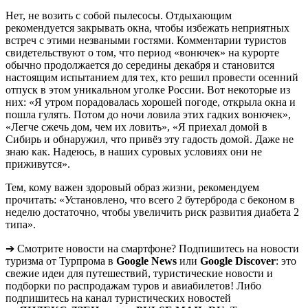
Нет, не возить с собой пылесосы. Отдыхающим
рекомендуется закрывать окна, чтобы избежать неприятных
встреч с этими незваными гостями. Комментарии туристов
свидетельствуют о том, что период «вонючек» на курорте
обычно продолжается до середины декабря и становится
настоящим испытанием для тех, кто решил провести осенний
отпуск в этом уникальном уголке России. Вот некоторые из
них: «Я утром порадовалась хорошей погоде, открыла окна и
пошла гулять. Потом до ночи ловила этих гадких вонючек»,
«Легче сжечь дом, чем их ловить», «Я приехал домой в
Сибирь и обнаружил, что привёз эту гадость домой. Даже не
знаю как. Надеюсь, в наших суровых условиях они не
приживутся».
Тем, кому важен здоровый образ жизни, рекомендуем
прочитать: «Установлено, что всего 2 бутерброда с беконом в
неделю достаточно, чтобы увеличить риск развития диабета 2
типа».
➔ Смотрите новости на смартфоне? Подпишитесь на новости
туризма от Турпрома в
Google News
или
Google Discover
: это
свежие идеи для путешествий, туристические новости и
подборки по распродажам туров и авиабилетов! Либо
подпишитесь на канал туристических новостей