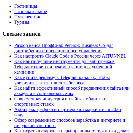
Гостиницы
Познавательное
Путешествие
Туризм
Свежие записи
Разбор кейса ПрофСнаб Регион: Business OS для
дистрибуции и операционного управления
Как настроить Claude Code в России через AITUNNEL
Как найти лучшие инструменты для арбитража в
Telegram: советы и рекомендации для успешной
кампании
Как купить рекламу в Telegram-каналах, чтобы
увеличить эффективность бизнеса
Как найти эффективный способ продвижения сайта или
аккаунта в социальных сетях
Современная индустрия онлайн-гемблинга и
спортивных ставок
Арбитраж трафика и партнерский маркетинг в 2026
году
Обзор современных способов заработка в интернете и
цифровой занятости
Как играть в азартные игры правильно: нужно ли делать