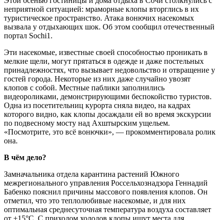
Этой осенью гостиницы и дома отдыха в Сочи столкнулись с
неприятной ситуацией: мраморные клопы вторглись в их
туристическое пространство. Атака вонючих насекомых
вызвала у отдыхающих шок. Об этом сообщил отечественный
портал Sochi1.
Эти насекомые, известные своей способностью проникать в
мелкие щели, могут прятаться в одежде и даже постельных
принадлежностях, что вызывает недовольство и отвращение у
гостей города. Некоторые из них даже случайно увозят
клопов с собой. Местные паблики заполнились
видеороликами, демонстрирующими беспокойство туристов.
Одна из посетительниц курорта сняла видео, на кадрах
которого видно, как клопы досаждали ей во время экскурсии
по подвесному мосту над Ахштырским ущельем.
«Посмотрите, это всё вонючки», — прокомментировала ролик
она.
В чём дело?
Замначальника отдела карантина растений Южного
межрегионального управления Россельхознадзора Геннадий
Бабенко пояснил причины массового появления клопов. Он
отметил, что это теплолюбивые насекомые, и для них
оптимальная среднесуточная температура воздуха составляет
от +15°C. С приходом холодов клопы ищут места для