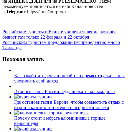
на
ЯНДЕКС.ДЗЕН
или на
PULSE.MAIL.RU
. Также
рекомендуем подписаться на наш Канал новостей
в
Telegram
: https://t.me/tourprom
Навигация
Российские туристы в Египте увидели явление, которое
бывает там только 22 февраля и 22 октября
по
Российским туристам предложили беспрецедентно много
записям
Таиланда
Похожая запись
Как заработать деньги онлайн во время отпуска — как
увеличить свой доход
Игорные зоны России: куда поехать на выходные
Где остановиться в Европе, чтобы совместить отдых с
игрой в казино: топ отелей с игорными залами
Почему стоит выбрать алюминиевые горные
велосипеды