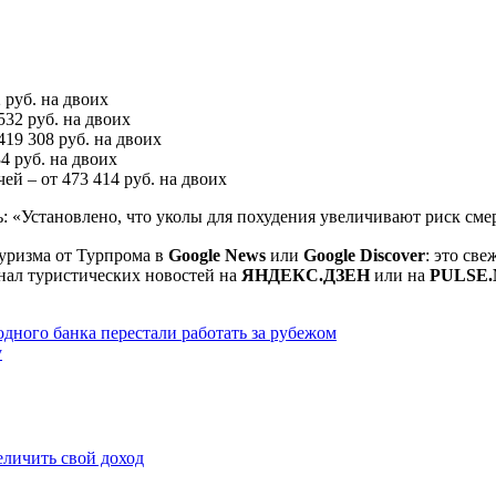
32 руб. на двоих
 532 руб. на двоих
 419 308 руб. на двоих
34 руб. на двоих
чей – от 473 414 руб. на двоих
ь: «Установлено, что уколы для похудения увеличивают риск с
уризма от Турпрома в
Google News
или
Google Discover
: это св
нал туристических новостей на
ЯНДЕКС.ДЗЕН
или на
PULSE.
дного банка перестали работать за рубежом
у
еличить свой доход