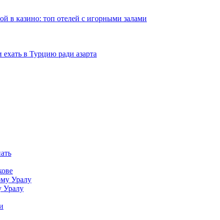
рой в казино: топ отелей с игорными залами
и ехать в Турцию ради азарта
нать
кове
у Уралу
и