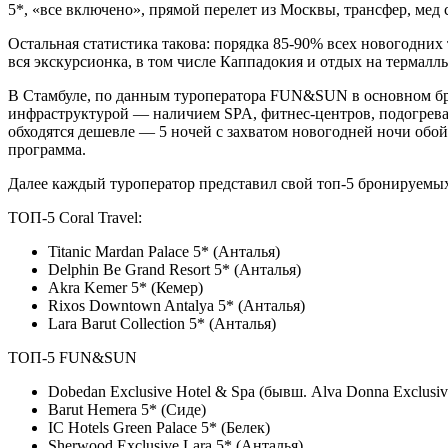
5*, «все включено», прямой перелет из Москвы, трансфер, мед
Остальная статистика такова: порядка 85-90% всех новогодни
вся экскурсионка, в том числе Каппадокия и отдых на термалл
В Стамбуле, по данным туроператора FUN&SUN в основном бро
инфраструктурой — наличием SPA, фитнес-центров, подогревае
обходятся дешевле — 5 ночей с захватом новогодней ночи обой
программа.
Далее каждый туроператор представил свой топ-5 бронируемых
ТОП-5 Coral Travel:
Titanic Mardan Palace 5* (Анталья)
Delphin Be Grand Resort 5* (Анталья)
Akra Kemer 5* (Кемер)
Rixos Downtown Antalya 5* (Анталья)
Lara Barut Collection 5* (Анталья)
ТОП-5 FUN&SUN
Dobedan Exclusive Hotel & Spa (бывш. Alva Donna Exclusiv
Barut Hemera 5* (Сиде)
IC Hotels Green Palace 5* (Белек)
Sherwood Exclusive Lara 5* (Анталья)