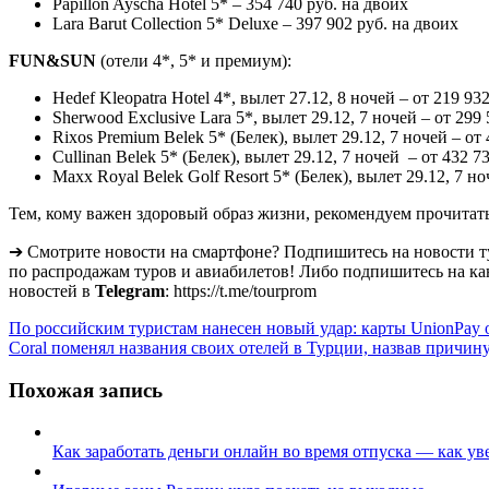
Papillon Ayscha Hotel 5* – 354 740 руб. на двоих
Lara Barut Collection 5* Deluxe – 397 902 руб. на двоих
FUN&SUN
(отели 4*, 5* и премиум):
Hedef Kleopatra Hotel 4*, вылет 27.12, 8 ночей – от 219 9
Sherwood Exclusive Lara 5*, вылет 29.12, 7 ночей – от 299
Rixos Premium Belek 5* (Белек), вылет 29.12, 7 ночей – от
Cullinan Belek 5* (Белек), вылет 29.12, 7 ночей – от 432 7
Maxx Royal Belek Golf Resort 5* (Белек), вылет 29.12, 7 но
Тем, кому важен здоровый образ жизни, рекомендуем прочитат
➔ Смотрите новости на смартфоне? Подпишитесь на новости т
по распродажам туров и авиабилетов! Либо подпишитесь на ка
новостей в
Telegram
: https://t.me/tourprom
Навигация
По российским туристам нанесен новый удар: карты UnionPay о
Coral поменял названия своих отелей в Турции, назвав причин
по
записям
Похожая запись
Как заработать деньги онлайн во время отпуска — как ув