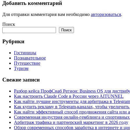
Добавить комментарий
Для отправки комментария вам необходимо
авторизоваться
.
Поиск
Поиск
Рубрики
Гостиницы
Познавательное
Путешествие
Туризм
Свежие записи
Разбор кейса ПрофСнаб Регион: Business OS для дистри
Как настроить Claude Code в России через AITUNNEL
Как найти лучшие инструменты для арбитража в Telegra
Как купить рекламу в Telegram-каналах, чтобы увеличить
Как найти эффективный способ продвижения сайта или а
Современная индустрия онлайн-гемблинга и спортивных
Арбитраж трафика и партнерский маркетинг в 2026 году
Обзор современных способов заработка в интернете и ци