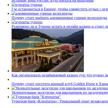
Игорные зоны России: куда поехать на выходные
Где остановиться в Европе, чтобы совместить отдых с иг
Почему стоит выбрать алюминиевые горные велосипеды
Разрешено ли в Турции играть в онлайн казино и стоит л
Как организовать незабываемый казино тур: что нужно з
Почему стоит посетить конный клуб Golden Horse в Харь
Увлекательные экскурсии для школьников по загадочном
Турецкая баня «Клеопатра»: Уникальный опыт релаксаци