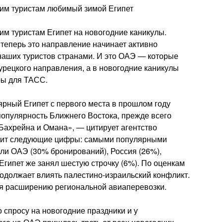
им туристам любимый зимой Египет
м туристам Египет на новогодние каникулы.
 теперь это направление начинает активно
наших туристов странами. И это ОАЭ — которые
урецкого направления, а в новогодние каникулы
ры для ТАСС.
рный Египет с первого места в прошлом году
популярность Ближнего Востока, прежде всего
 Бахрейна и Омана», — цитирует агентство
одит следующие цифры: самыми популярными
ли ОАЭ (30% бронирований), Россия (26%),
 Египет же занял шестую строчку (6%). По оценкам
родолжает влиять палестино-израильский конфликт.
ря расширению региональной авиаперевозки.
 спросу на новогодние праздники и у