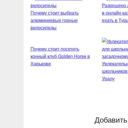
Разрешено л
Почему стоит выбрать
в онлайн ка
алюминиевые горные
ехать в Тур
велосипеды
Почему стоит посетить
конный клуб Golden Horse в
Харькове
Увлекательн
школьников
Уралу
Добавить