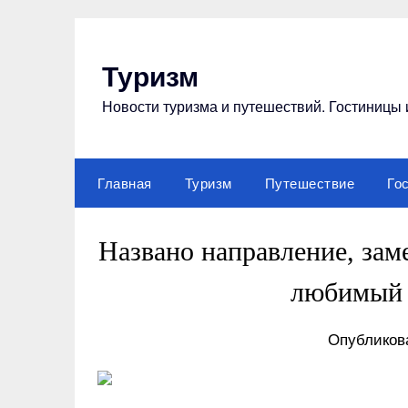
Перейти
к
содержимому
Туризм
Новости туризма и путешествий. Гостиницы 
Главная
Туризм
Путешествие
Го
Названо направление, за
любимый 
Опубликова