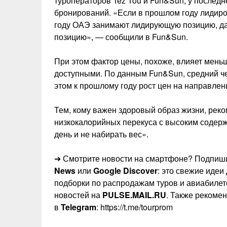
туроператоров Tez Tou и Fun&Sun, у последн
бронирований. «Если в прошлом году лидиров
году ОАЭ занимают лидирующую позицию, дал
позицию», — сообщили в Fun&Sun.
При этом фактор цены, похоже, влияет меньш
доступными. По данным Fun&Sun, средний чек
этом к прошлому году рост цен на направлен
Тем, кому важен здоровый образ жизни, реко
низкокалорийных перекуса с высоким содерж
день и не набирать вес».
➔ Смотрите новости на смартфоне? Подпиши
News
или
Google Discover
: это свежие идеи
подборки по распродажам туров и авиабилет
новостей на
PULSE.MAIL.RU
. Также рекоме
в
Telegram
: https://t.me/tourprom