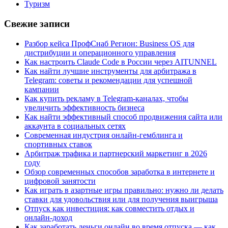
Туризм
Свежие записи
Разбор кейса ПрофСнаб Регион: Business OS для
дистрибуции и операционного управления
Как настроить Claude Code в России через AITUNNEL
Как найти лучшие инструменты для арбитража в
Telegram: советы и рекомендации для успешной
кампании
Как купить рекламу в Telegram-каналах, чтобы
увеличить эффективность бизнеса
Как найти эффективный способ продвижения сайта или
аккаунта в социальных сетях
Современная индустрия онлайн-гемблинга и
спортивных ставок
Арбитраж трафика и партнерский маркетинг в 2026
году
Обзор современных способов заработка в интернете и
цифровой занятости
Как играть в азартные игры правильно: нужно ли делать
ставки для удовольствия или для получения выигрыша
Отпуск как инвестиция: как совместить отдых и
онлайн-доход
Как заработать деньги онлайн во время отпуска — как