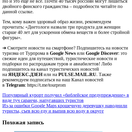
Но и это ещё не всё. Почти 40 тысяч россиян могут лишиться
двойного финского гражданства – подробности читайте по
данной ссылке.
Тем, кому важен здоровый образ жизни, рекомендуем
прочитать: «Диетологи назвали три продукта для женщин
старше 40 лет для ускорения обмена веществ и более стройной
фигуры».
➔ Смотрите новости на смартфоне? Подпишитесь на новости
туризма от Турпрома в
Google News
или
Google Discover
: это
свежие идеи для путешествий, туристические новости и
подборки по распродажам туров и авиабилетов! Либо
подпишитесь на канал туристических новостей
на
ЯНДЕКС.ДЗЕН
или на
PULSE.MAIL.RU
. Также
рекомендуем подписаться на наш Канал новостей
в
Telegram
: https://t.me/tourprom
Навигация
Популярный курорт получил «библейское предупреждение» в
виде туч саранчи, напугавших туристов
по
Из-за ошибки Google Maps крошечную деревушку наводнили
записям
туристы, съев всю еду и выпив всю воду в округе
Похожая запись