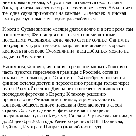
некоторым оценкам, в Суоми насчитывается около 3 млн
бань, при этом население страны составляет всего 5.6 млн чел,
т.е. одна сауна приходится на каждые 1.8 человек. Финская
культура саун помогает людям расслабляться.
И хотя в Суоми зимние месяцы длятся долго и в это время там
рано темнеет, Финляндия впечатляет своими летними
погодными условиями, когда часто светит солнце. Одним из
популярных туристических направлений является морская
крепость на острове Суоменлинна, куда добраться можно на
лодке из Хельсинки.
Напомним, Финляндия приняла решение закрыть большую
часть пунктов пересечения границы с Россией, оставив
открытым только один. С пятницы, 24 ноября, у россиян и
финнов остался доступ к пересечению границы только через
пункт Раджа-Йосеппи. Для наших соотечественников это
последняя форточка в Европу. К такому решению
правительство Финляндии пришло, стремясь усилить
контроль общественного порядка и безопасности в своей
стране. Согласно данным, финские власти закрыли
пограничные пункты Куусамо, Салла и Вартиус как минимум
до 23 декабря 2023 года. Ранее закрылись КПП Ваалимаа,
Нуйямаа, Иматра и Ниирала (подробности тут).