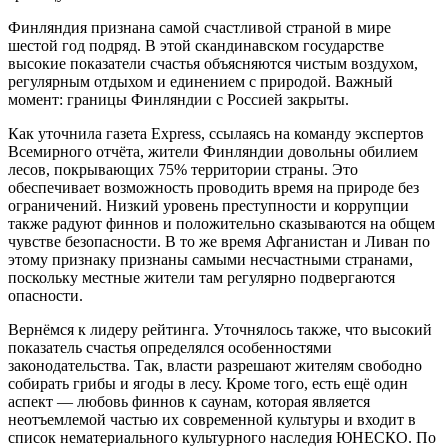
Финляндия признана самой счастливой страной в мире
шестой год подряд. В этой скандинавском государстве
высокие показатели счастья объясняются чистым воздухом,
регулярным отдыхом и единением с природой. Важный
момент: границы Финляндии с Россией закрыты.
Как уточнила газета Express, ссылаясь на команду экспертов
Всемирного отчёта, жители Финляндии довольны обилием
лесов, покрывающих 75% территории страны. Это
обеспечивает возможность проводить время на природе без
ограничений. Низкий уровень преступности и коррупции
также радуют финнов и положительно сказываются на общем
чувстве безопасности. В то же время Афганистан и Ливан по
этому признаку признаны самыми несчастными странами,
поскольку местные жители там регулярно подвергаются
опасности.
Вернёмся к лидеру рейтинга. Уточнялось также, что высокий
показатель счастья определялся особенностями
законодательства. Так, власти разрешают жителям свободно
собирать грибы и ягоды в лесу. Кроме того, есть ещё один
аспект — любовь финнов к саунам, которая является
неотъемлемой частью их современной культуры и входит в
список нематериального культурного наследия ЮНЕСКО. По