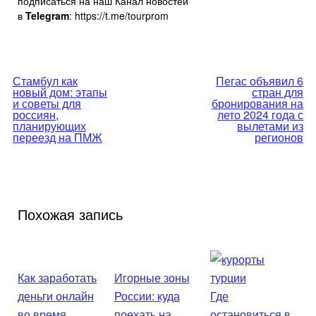
подписаться на наш Канал новостей
в
Telegram
: https://t.me/tourprom
Навигация
Стамбул как
Пегас объявил 6
новый дом: этапы
стран для
по
и советы для
бронирования на
россиян,
лето 2024 года с
планирующих
вылетами из
записям
переезд на ПМЖ
регионов
Похожая запись
Как заработать
Игорные зоны
деньги онлайн
России: куда
Где
во время
поехать на
остановиться в