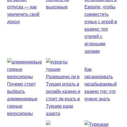
отпуска — как
выходные
Европе, чтобы
увеличить свой
совместить
доход
отдых с игрой в
казино: топ
отелей с
игорными
залами
Как
Разрешено ли в
организовать
Почему стоит
Турции играть в
незабываемый
выбрать
онлайн казино и
казино тур: что
алюминиевые
стоит ли ехать в
нужно знать
горные
Турцию ради
велосипеды
азарта