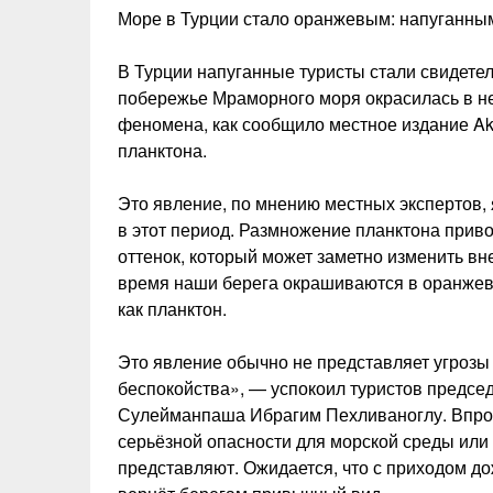
Море в Турции стало оранжевым: напуганны
В Турции напуганные туристы стали свидете
побережье Мраморного моря окрасилась в н
феномена, как сообщило местное издание A
планктона.
Это явление, по мнению местных экспертов,
в этот период. Размножение планктона приво
оттенок, который может заметно изменить вн
время наши берега окрашиваются в оранжевы
как планктон.
Это явление обычно не представляет угрозы
беспокойства», — успокоил туристов предсе
Сулейманпаша Ибрагим Пехливаноглу. Впроч
серьёзной опасности для морской среды или
представляют. Ожидается, что с приходом до