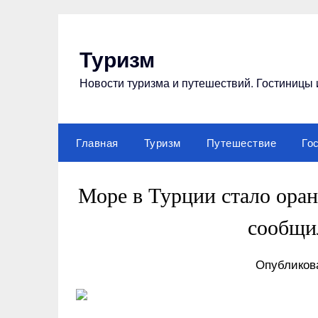
Перейти
к
содержимому
Туризм
Новости туризма и путешествий. Гостиницы 
Главная
Туризм
Путешествие
Го
Море в Турции стало ора
сообщи
Опубликова