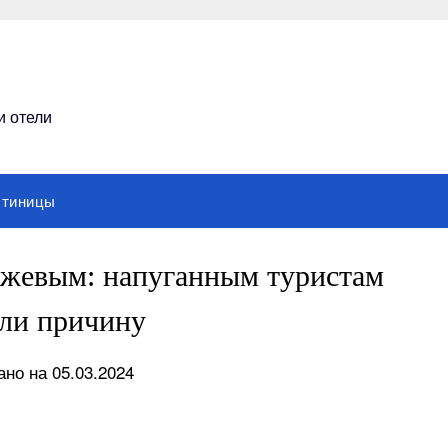
и отели
стиницы
нжевым: напуганным туристам
ли причину
но на 05.03.2024