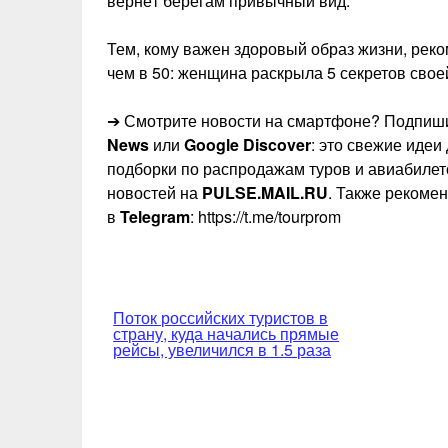
вернёт берегам привычный вид.
Тем, кому важен здоровый образ жизни, реко
чем в 50: женщина раскрыла 5 секретов свое
➔ Смотрите новости на смартфоне? Подпиши
News
или
Google Discover
: это свежие идеи
подборки по распродажам туров и авиабилет
новостей на
PULSE.MAIL.RU
. Также рекоме
в
Telegram
: https://t.me/tourprom
Навигация
Поток российских туристов в
страну, куда начались прямые
по
рейсы, увеличился в 1.5 раза
записям