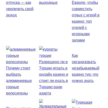
отпуска — как
выходные
Европе, чтобы
увеличить свой
совместить
доход
отдых с игрой в
казино: топ
отелей с
игорными
залами
Как
Разрешено ли в
организовать
Почему стоит
Турции играть в
незабываемый
выбрать
онлайн казино и
казино тур: что
алюминиевые
стоит ли ехать в
нужно знать
горные
Турцию ради
велосипеды
азарта