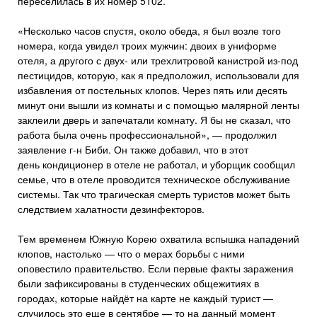
переселилась в их номер 5102.
«Несколько часов спустя, около обеда, я был возле того
номера, когда увидел троих мужчин: двоих в униформе
отеля, а другого с двух- или трехлитровой канистрой из-под
пестицидов, которую, как я предположил, использовали для
избавления от постельных клопов. Через пять или десять
минут они вышли из комнаты и с помощью малярной ленты
заклеили дверь и запечатали комнату. Я бы не сказал, что
работа была очень профессиональной», — продолжил
заявление г-н Биби. Он также добавил, что в этот
день кондиционер в отеле не работал, и уборщик сообщил
семье, что в отеле проводится техническое обслуживание
системы. Так что трагическая смерть туристов может быть
следствием халатности дезинфекторов.
Тем временем Южную Корею охватила вспышка нападений
клопов, настолько — что о мерах борьбы с ними
оповестило правительство. Если первые факты заражения
были зафиксированы в студенческих общежитиях в
городах, которые найдёт на карте не каждый турист —
случилось это еще в сентябре — то на данный момент