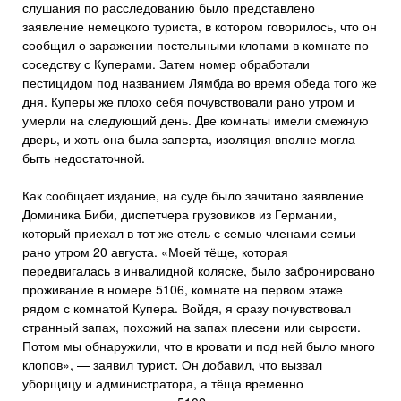
слушания по расследованию было представлено
заявление немецкого туриста, в котором говорилось, что он
сообщил о заражении постельными клопами в комнате по
соседству с Куперами. Затем номер обработали
пестицидом под названием Лямбда во время обеда того же
дня. Куперы же плохо себя почувствовали рано утром и
умерли на следующий день. Две комнаты имели смежную
дверь, и хоть она была заперта, изоляция вполне могла
быть недостаточной.
Как сообщает издание, на суде было зачитано заявление
Доминика Биби, диспетчера грузовиков из Германии,
который приехал в тот же отель с семью членами семьи
рано утром 20 августа. «Моей тёще, которая
передвигалась в инвалидной коляске, было забронировано
проживание в номере 5106, комнате на первом этаже
рядом с комнатой Купера. Войдя, я сразу почувствовал
странный запах, похожий на запах плесени или сырости.
Потом мы обнаружили, что в кровати и под ней было много
клопов», — заявил турист. Он добавил, что вызвал
уборщицу и администратора, а тёща временно