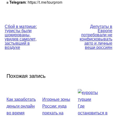
в
Telegram
: https://t.me/tourprom
Навигация
Сбой в матрице:
Депутаты в
туристы были
Европе
по
шокированы,
потребовали не
увидев самолет,
конфисковывать
застывший в
авто и личные
записям
воздухе
вещи россиян
Похожая запись
Как заработать
Игорные зоны
деньги онлайн
России: куда
Где
во время
поехать на
остановиться в