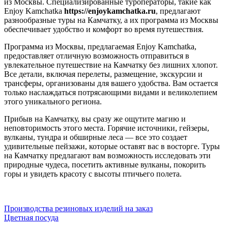
из Москвы. Специализированные туроператоры, такие как
Enjoy Kamchatka
https://enjoykamchatka.ru
, предлагают
разнообразные туры на Камчатку, а их программа из Москвы
обеспечивает удобство и комфорт во время путешествия.
Программа из Москвы, предлагаемая Enjoy Kamchatka,
предоставляет отличную возможность отправиться в
увлекательное путешествие на Камчатку без лишних хлопот.
Все детали, включая перелеты, размещение, экскурсии и
трансферы, организованы для вашего удобства. Вам остается
только наслаждаться потрясающими видами и великолепием
этого уникального региона.
Прибыв на Камчатку, вы сразу же ощутите магию и
неповторимость этого места. Горячие источники, гейзеры,
вулканы, тундра и обширные леса — все это создает
удивительные пейзажи, которые оставят вас в восторге. Туры
на Камчатку предлагают вам возможность исследовать эти
природные чудеса, посетить активные вулканы, покорить
горы и увидеть красоту с высоты птичьего полета.
Навигация
Производства резиновых изделий на заказ
Цветная посуда
по