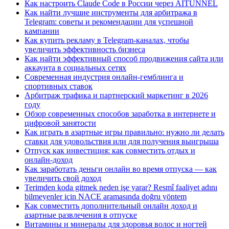
Как настроить Claude Code в России через AITUNNEL
Как найти лучшие инструменты для арбитража в
Telegram: советы и рекомендации для успешной
кампании
Как купить рекламу в Telegram-каналах, чтобы
увеличить эффективность бизнеса
Как найти эффективный способ продвижения сайта или
аккаунта в социальных сетях
Современная индустрия онлайн-гемблинга и
спортивных ставок
Арбитраж трафика и партнерский маркетинг в 2026
году
Обзор современных способов заработка в интернете и
цифровой занятости
Как играть в азартные игры правильно: нужно ли делать
ставки для удовольствия или для получения выигрыша
Отпуск как инвестиция: как совместить отдых и
онлайн-доход
Как заработать деньги онлайн во время отпуска — как
увеличить свой доход
Terimden koda gitmek neden işe yarar? Resmî faaliyet adını
bilmeyenler için NACE aramasında doğru yöntem
Как совместить дополнительный онлайн доход и
азартные развлечения в отпуске
Витамины и минералы для здоровья волос и ногтей