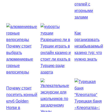
отелей с
игорными
залами
Как
Разрешено ли в
организовать
Почему стоит
Турции играть в
незабываемый
выбрать
онлайн казино и
казино тур: что
алюминиевые
стоит ли ехать в
нужно знать
горные
Турцию ради
велосипеды
азарта
Почему стоит
посетить конный
клуб Golden
Турецкая баня
Horse в
«Клеопатра»: