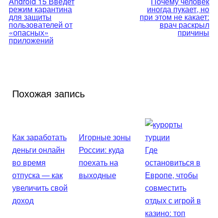
Android 15 Введет
Почему человек
режим карантина
иногда пукает, но
по
для защиты
при этом не какает:
пользователей от
врач раскрыл
«опасных»
причины
записям
приложений
Похожая запись
Как заработать
Игорные зоны
деньги онлайн
России: куда
Где
во время
поехать на
остановиться в
отпуска — как
выходные
Европе, чтобы
увеличить свой
совместить
доход
отдых с игрой в
казино: топ