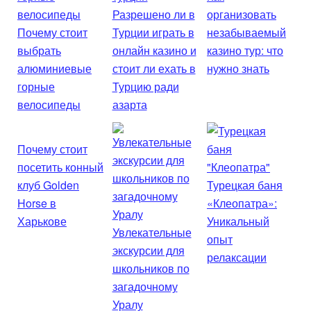
Разрешено ли в
организовать
Почему стоит
Турции играть в
незабываемый
выбрать
онлайн казино и
казино тур: что
алюминиевые
стоит ли ехать в
нужно знать
горные
Турцию ради
велосипеды
азарта
Почему стоит
посетить конный
клуб Golden
Турецкая баня
Horse в
«Клеопатра»:
Харькове
Уникальный
Увлекательные
опыт
экскурсии для
релаксации
школьников по
загадочному
Уралу