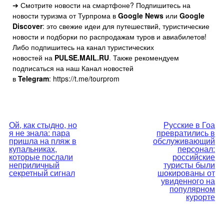
➔ Смотрите новости на смартфоне? Подпишитесь на
новости туризма от Турпрома в
Google News
или
Google
Discover
: это свежие идеи для путешествий, туристические
новости и подборки по распродажам туров и авиабилетов!
Либо подпишитесь на канал туристических
новостей на
PULSE.MAIL.RU
. Также рекомендуем
подписаться на наш Канал новостей
в
Telegram
: https://t.me/tourprom
Навигация
Ой, как стыдно, но
Русские в Гоа
я не знала: пара
превратились в
по
пришла на пляж в
обслуживающий
купальниках,
персонал:
которые послали
российские
записям
неприличный
туристы были
секретный сигнал
шокированы от
увиденного на
популярном
курорте