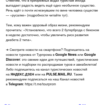
Отметим, что в прибрежных водах туристам иногда
выпадает радость видеть ещё одно необычное существо.
Речь идёт о почти исчезнувшем по вине человека существе
— «русалке» (подробности читайте тут).
Тем, кому важен здоровый образ жизни, рекомендуем
прочитать: «Установлено, что всего 2 бутерброда с беконом
в неделю достаточно, чтобы увеличить риск развития
диабета 2 типа».
➔ Смотрите новости на смартфоне? Подпишитесь на
новости туризма от Турпрома в
Google News
или
Google
Discover
: это свежие идеи для путешествий, туристические
новости и подборки по распродажам туров и авиабилетов!
Либо подпишитесь на канал туристических новостей
на
ЯНДЕКС.ДЗЕН
или на
PULSE.MAIL.RU
. Также
рекомендуем подписаться на наш Канал новостей
в
Telegram
: https://t.me/tourprom
Навигация