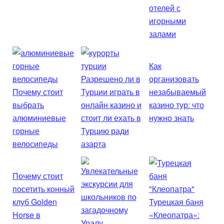
отелей с
игорными
залами
Как
Разрешено ли в
организовать
Почему стоит
Турции играть в
незабываемый
выбрать
онлайн казино и
казино тур: что
алюминиевые
стоит ли ехать в
нужно знать
горные
Турцию ради
велосипеды
азарта
Почему стоит
посетить конный
клуб Golden
Турецкая баня
Horse в
«Клеопатра»: