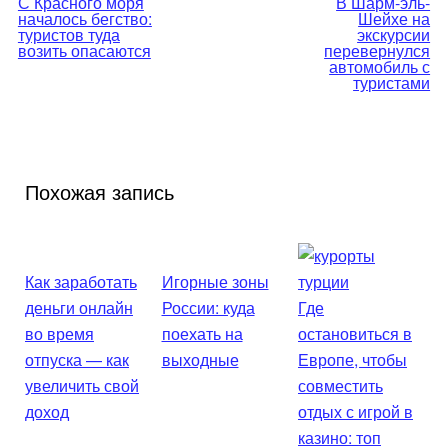
С Красного моря
В Шарм-эль-
началось бегство:
Шейхе на
по
туристов туда
экскурсии
возить опасаются
перевернулся
автомобиль с
записям
туристами
Похожая запись
Как заработать
Игорные зоны
деньги онлайн
России: куда
Где
во время
поехать на
остановиться в
отпуска — как
выходные
Европе, чтобы
увеличить свой
совместить
доход
отдых с игрой в
казино: топ