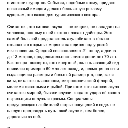
египетских курортов. События, подобные этому, придают
позитивный имидж и делают бесплатную рекламу
курортам, что важно для туристического сектора.
Считается, что китовая акула — не хищник, не нападает на
человека, поэтому с ней охотно плавают дайверы. Этот
самый большой представитель акул обитает в тёплых
океанах и в открытых морях и находится под угрозой
исчезновения. Средний вес составляет 21 тонну, а длина
до 13 метров, продолжительность жизни достигает 70 лет.
Как говорят эксперты, этот инертный, вяло плавающий вид
появился примерно 60 млн лет назад, и, несмотря на свои
выдающиеся размеры и большой размер рта, они, как и
киты, питаются планктоном, микроскопической флорой,
мелкими животными и рыбой. При этом хотя китовая акула
считается мирной, бывали случаи, когда от удара её хвоста
ныряльщики получали травмы. Специалисты
предупреждают любителей острых ощущений в воде: не
следует преграждать путь такой акуле и, тем более,
держаться за неё.