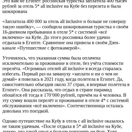
Это вам не Египет: российская туристка заплатила 400 тысяч
рублей за отель 5* all inclusive на Кубе без перелета и была
шокирована
«Заплатила 400 000 за отель all inclusive и больше не совершу
такую ошибку», — сообщила шокированная туристка о своём
16-дневном пребывании в отеле 5* с системой «всё
включено» на Кубе. До этого россиянка более удачно
отдыхала в Египте. Сравнение она привела в своём Дзен-
канале «Путешествие с фотокамерой».
Уточнялось, что указанная сумма была оплачена
исключительно за проживание в отеле, без учёта стоимости
перелёта. «Огромных отелей all inclusive я всегда старалась
избегать. Первый раз на замануху «заплати и ни о чем не
думай» я повелась в 2021 году, когда полетела в Египет. Да,
самостоятельно объездив около 37 стран, я впервые полетела в
Египет». Она рассказала, что отдых в стране пирамид
обошёлся ей тогда в 170’000 рублей, причём на 4 человека. В
эту сумму вошли перелёт и проживание в отеле 4* с системой
обслуживания «всё включено». Соотечественница осталась
довольна это поездкой.
Однако путешествие на Кубу в отель с all inclusive оказалось
не таким удачным. «После отдыха в 5* all inclusive на Кубе,
думаю, что такой опыт я больше повторять не буду. Хотя,