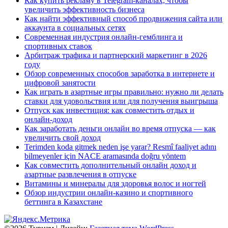
Как купить рекламу в Telegram-каналах, чтобы
увеличить эффективность бизнеса
Как найти эффективный способ продвижения сайта или
аккаунта в социальных сетях
Современная индустрия онлайн-гемблинга и
спортивных ставок
Арбитраж трафика и партнерский маркетинг в 2026
году
Обзор современных способов заработка в интернете и
цифровой занятости
Как играть в азартные игры правильно: нужно ли делать
ставки для удовольствия или для получения выигрыша
Отпуск как инвестиция: как совместить отдых и
онлайн-доход
Как заработать деньги онлайн во время отпуска — как
увеличить свой доход
Terimden koda gitmek neden işe yarar? Resmî faaliyet adını
bilmeyenler için NACE aramasında doğru yöntem
Как совместить дополнительный онлайн доход и
азартные развлечения в отпуске
Витамины и минералы для здоровья волос и ногтей
Обзор индустрии онлайн-казино и спортивного
беттинга в Казахстане