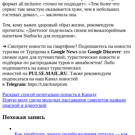
формат all inclusive «точно не подходит». «Тем более что
сервис там зачастую оказывается хуже, чем в небольших
гостевых домах», — заключила она.
Тем, кому важен здоровый образ жизни, рекомендуем
прочитать: «Диетолог поделилась своим низкокалорийным
напитком Starbucks для похудения».
➔ Смотрите новости на смартфоне? Подпишитесь на новости
туризма от Турпрома в
Google News
или
Google Discover
: это
свежие идеи для путешествий, туристические новости и
подборки по распродажам туров и авиабилетов! Либо
подпишитесь на канал туристических
новостей на
PULSE.MAIL.RU
. Также рекомендуем
подписаться на наш Канал новостей
в
Telegram
: https://t.me/tourprom
Навигация
Раскрыт способ нелегально попасть в Канаду
Новую моду среди молодых пассажиров самолетов назвали
по
опасной и идиотской
записям
Похожая запись
Как заработать деньги онлайн во время отпуска — как