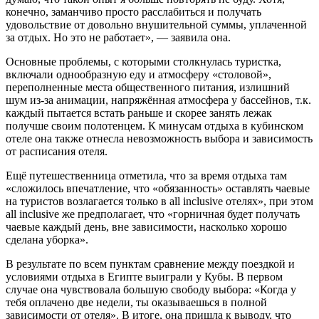
конечно, заманчиво просто расслабиться и получать
удовольствие от довольно внушительной суммы, уплаченной
за отдых. Но это не работает», — заявила она.
Основные проблемы, с которыми столкнулась туристка,
включали однообразную еду и атмосферу «столовой»,
переполненные места общественного питания, излишний
шум из-за анимации, напряжённая атмосфера у бассейнов, т.к.
каждый пытается встать раньше и скорее занять лежак
получше своим полотенцем. К минусам отдыха в кубинском
отеле она также отнесла невозможность выбора и зависимость
от расписания отеля.
Ещё путешественница отметила, что за время отдыха там
«сложилось впечатление, что «обязанность» оставлять чаевые
на туристов возлагается только в all inclusive отелях», при этом
all inclusive же предполагает, что «горничная будет получать
чаевые каждый день, вне зависимости, насколько хорошо
сделана уборка».
В результате по всем пунктам сравнение между поездкой и
условиями отдыха в Египте выиграли у Кубы. В первом
случае она чувствовала большую свободу выбора: «Когда у
тебя оплачено две недели, ты оказываешься в полной
зависимости от отеля». В итоге, она пришла к выводу, что