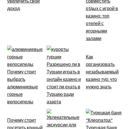
увеличить свой
совместить
доход
отдых с игрой в
казино: топ
отелей с
игорными
залами
Как
Разрешено ли в
организовать
Почему стоит
Турции играть в
незабываемый
выбрать
онлайн казино и
казино тур: что
алюминиевые
стоит ли ехать в
нужно знать
горные
Турцию ради
велосипеды
азарта
Почему стоит
посетить конный
Турецкая баня