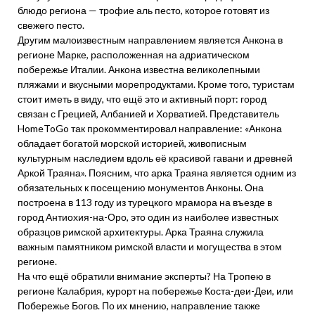
блюдо региона — трофие аль песто, которое готовят из
свежего песто.
Другим малоизвестным направлением является Анкона в
регионе Марке, расположенная на адриатическом
побережье Италии. Анкона известна великолепными
пляжами и вкусными морепродуктами. Кроме того, туристам
стоит иметь в виду, что ещё это и активный порт: город
связан с Грецией, Албанией и Хорватией. Представитель
HomeToGo так прокомментировал направление: «Анкона
обладает богатой морской историей, живописным
культурным наследием вдоль её красивой гавани и древней
Аркой Траяна». Поясним, что арка Траяна является одним из
обязательных к посещению монументов Анконы. Она
построена в 113 году из турецкого мрамора на въезде в
город Антиохия-на-Оро, это один из наиболее известных
образцов римской архитектуры. Арка Траяна служила
важным памятником римской власти и могущества в этом
регионе.
На что ещё обратили внимание эксперты? На Тропею в
регионе Калабрия, курорт на побережье Коста-деи-Деи, или
Побережье Богов. По их мнению, направление также