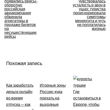
появились рейсы-
чувствовалась
по
оборотни:
усталость и звон в
российская
ушах: туристка
авиакомпания
проигнорировала
записям
обвинила
симптомы
агрегаторы в
менингита и чуть
продаже билетов
не поплатилась
на
жизнью
несуществующие
рейсы
Похожая запись
Как заработать
Игорные зоны
деньги онлайн
России: куда
Где
во время
поехать на
остановиться в
отпуска — как
выходные
Европе, чтобы