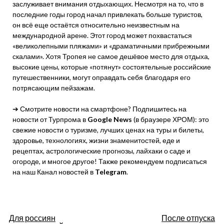
заслуживает внимания отдыхающих. Несмотря на то, что в
последние годы город начал привлекать больше туристов,
он всё еще остаётся относительно неизвестным на
международной арене. Этот город может похвастаться
«великолепными пляжами» и «драматичными прибрежными
скалами». Хотя Тропея не самое дешёвое место для отдыха,
высокие цены, которые «потянут» состоятельные российские
путешественники, могут оправдать себя благодаря его
потрясающим пейзажам.
➔ Смотрите новости на смартфоне? Подпишитесь на
новости от Турпрома в
Google News
(в браузере ХРОМ): это
свежие новости о туризме, лучших ценах на туры и билеты,
здоровье, технологиях, жизни знаменитостей, еде и
рецептах, астрологические прогнозы, лайхаки о саде и
огороде, и многое другое! Также рекомендуем подписаться
на наш Канал новостей в
Telegram
.
Навигация
Для россиян
После отпуска