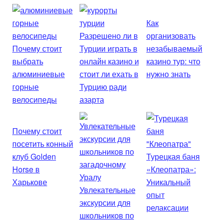
Как
Разрешено ли в
организовать
Почему стоит
Турции играть в
незабываемый
выбрать
онлайн казино и
казино тур: что
алюминиевые
стоит ли ехать в
нужно знать
горные
Турцию ради
велосипеды
азарта
Почему стоит
посетить конный
клуб Golden
Турецкая баня
Horse в
«Клеопатра»:
Харькове
Уникальный
Увлекательные
опыт
экскурсии для
релаксации
школьников по