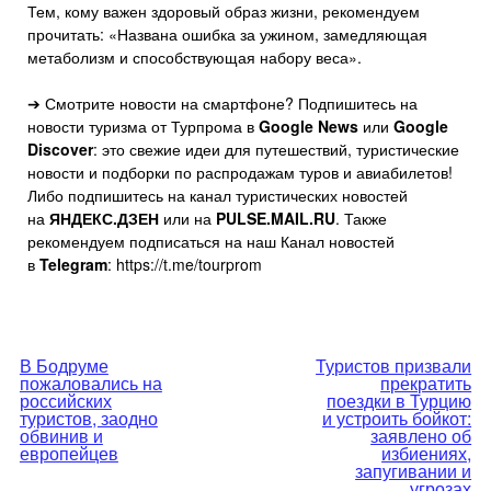
Тем, кому важен здоровый образ жизни, рекомендуем
прочитать: «Названа ошибка за ужином, замедляющая
метаболизм и способствующая набору веса».
➔ Смотрите новости на смартфоне? Подпишитесь на
новости туризма от Турпрома в
Google News
или
Google
Discover
: это свежие идеи для путешествий, туристические
новости и подборки по распродажам туров и авиабилетов!
Либо подпишитесь на канал туристических новостей
на
ЯНДЕКС.ДЗЕН
или на
PULSE.MAIL.RU
. Также
рекомендуем подписаться на наш Канал новостей
в
Telegram
: https://t.me/tourprom
Навигация
В Бодруме
Туристов призвали
пожаловались на
прекратить
по
российских
поездки в Турцию
туристов, заодно
и устроить бойкот:
обвинив и
заявлено об
записям
европейцев
избиениях,
запугивании и
угрозах