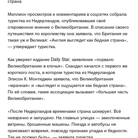
страна
Миллион просмотров и комментариев в соцсетях собрала
туристка из Нидерландов, опубликовавшая своё
откровенное мнение о Великобритании. В описании своего
путешествия по королевству она заявила, что Британия не
такая уж и Великая: «Англия выглядит как бедная страна»,
— утверждает туристка.
Как уверяет издание Daily Star, заявление «порвало
Великобританию в клочья». Скандал начался с первого же
короткого поста, в котором туристка из Нидерландов
Элисон К. Монтиджин заявила, что Великобритания
«мрачная» и «выглядит и ощущается как бедная страна».
По её словам, такие ассоциации вызывает «большая часть
Великобритании».
«После Нидерландов временами страна шокирует. Всё
невзрачно и запущено. На главных улицах — заколоченные
витрины, брошенные машины. Поезда и автобусы не
приезжают вовремя, повсюду признаки упадка и бедности.
Так не должно быть», — заявила туристка.