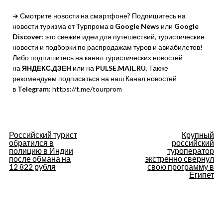
➔ Смотрите новости на смартфоне? Подпишитесь на
новости туризма от Турпрома в
Google News
или
Google
Discover
: это свежие идеи для путешествий, туристические
новости и подборки по распродажам туров и авиабилетов!
Либо подпишитесь на канал туристических новостей
на
ЯНДЕКС.ДЗЕН
или на
PULSE.MAIL.RU
. Также
рекомендуем подписаться на наш Канал новостей
в
Telegram
: https://t.me/tourprom
Навигация
Российский турист
Крупный
обратился в
российский
по
полицию в Индии
туроператор
после обмана на
экстренно свернул
12 822 рубля
свою программу в
записям
Египет