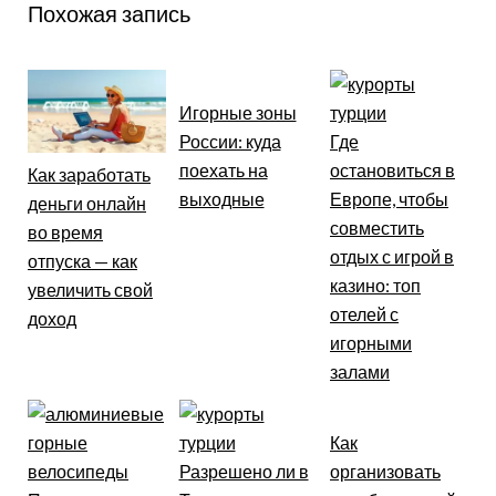
Похожая запись
Игорные зоны
России: куда
Где
поехать на
остановиться в
Как заработать
выходные
Европе, чтобы
деньги онлайн
совместить
во время
отдых с игрой в
отпуска — как
казино: топ
увеличить свой
отелей с
доход
игорными
залами
Как
Разрешено ли в
организовать