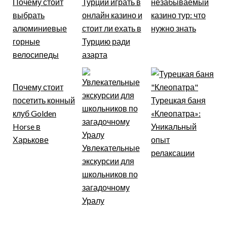
Почему стоит
Турции играть в
незабываемый
выбрать
онлайн казино и
казино тур: что
алюминиевые
стоит ли ехать в
нужно знать
горные
Турцию ради
велосипеды
азарта
Почему стоит
посетить конный
Турецкая баня
клуб Golden
«Клеопатра»:
Horse в
Уникальный
Харькове
опыт
Увлекательные
релаксации
экскурсии для
школьников по
загадочному
Уралу