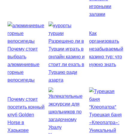
игорными
залами
Как
Разрешено ли в
организовать
Почему стоит
Турции играть в
незабываемый
выбрать
онлайн казино и
казино тур: что
алюминиевые
стоит ли ехать в
нужно знать
горные
Турцию ради
велосипеды
азарта
Почему стоит
посетить конный
клуб Golden
Турецкая баня
Horse в
«Клеопатра»:
Харькове
Уникальный