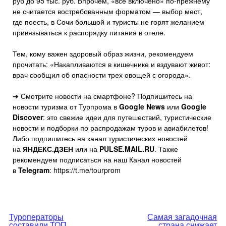
руб до 95 тыс. руб. Впрочем, «всё включено» по-прежнему
не считается востребованным форматом — выбор мест,
где поесть, в Сочи большой и туристы не горят желанием
привязываться к распорядку питания в отеле.
Тем, кому важен здоровый образ жизни, рекомендуем
прочитать: «Накапливаются в кишечнике и вздувают живот:
врач сообщил об опасности трех овощей с огорода».
➔ Смотрите новости на смартфоне? Подпишитесь на
новости туризма от Турпрома в
Google News
или
Google
Discover
: это свежие идеи для путешествий, туристические
новости и подборки по распродажам туров и авиабилетов!
Либо подпишитесь на канал туристических новостей
на
ЯНДЕКС.ДЗЕН
или на
PULSE.MAIL.RU
. Также
рекомендуем подписаться на наш Канал новостей
в
Telegram
: https://t.me/tourprom
Навигация
Туроператоры
Самая загадочная
составили ТОП
страна снижает