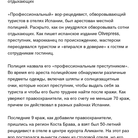
отдыхающих
«Профессиональный» вор-рецедивист, обворовывающий
туристов в отелях Испании, был арестован местной
полицией. Раскрыто, как он умудрялся обворовывать сотни
отдыхающих. Как пишет испанское издание Olivepress,
преступник, марокканец по происхождению, мастерски
переодевался туристом и «втирался в доверие» к гостям и
сотрудникам гостиниц.
Полиция назвала его «профессиональным преступником».
Во время его ареста полицейские обнаружили различные
предметы одежды, включая шляпы и солнцезащитные
очки, которые носил преступник, чтобы выдать себя за
туриста и чтобы его было труднее найти после кражи. Как
уверяют правоохранители, на его счету не меньше 70 краж,
причем он действовал в разных районах Испании.
Последние 9 краж, как добавили правоохранители,
пришлись на регион Коста Брава, а взят был 50-летний
рецидивист в отеле в центре курорта Аликанте. На этот раз
вор постарался вынести сумку из столовой отеля, но его