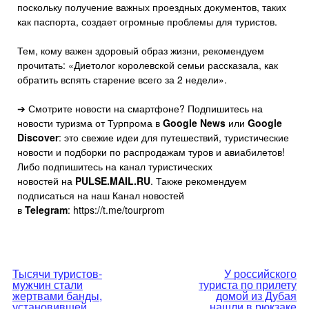
поскольку получение важных проездных документов, таких
как паспорта, создает огромные проблемы для туристов.
Тем, кому важен здоровый образ жизни, рекомендуем
прочитать: «Диетолог королевской семьи рассказала, как
обратить вспять старение всего за 2 недели».
➔ Смотрите новости на смартфоне? Подпишитесь на
новости туризма от Турпрома в
Google News
или
Google
Discover
: это свежие идеи для путешествий, туристические
новости и подборки по распродажам туров и авиабилетов!
Либо подпишитесь на канал туристических
новостей на
PULSE.MAIL.RU
. Также рекомендуем
подписаться на наш Канал новостей
в
Telegram
: https://t.me/tourprom
Навигация
Тысячи туристов-
У российского
мужчин стали
туриста по прилету
по
жертвами банды,
домой из Дубая
установившей
нашли в рюкзаке