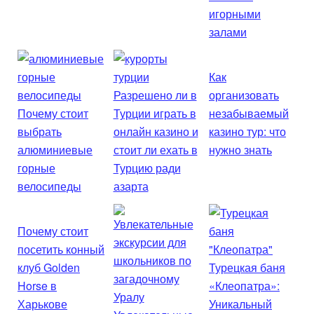
игорными
залами
Как
Разрешено ли в
организовать
Почему стоит
Турции играть в
незабываемый
выбрать
онлайн казино и
казино тур: что
алюминиевые
стоит ли ехать в
нужно знать
горные
Турцию ради
велосипеды
азарта
Почему стоит
посетить конный
клуб Golden
Турецкая баня
Horse в
«Клеопатра»:
Харькове
Уникальный