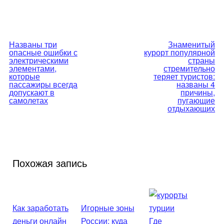
Навигация
Названы три
Знаменитый
опасные ошибки с
курорт популярной
по
электрическими
страны
элементами,
стремительно
которые
теряет туристов:
записям
пассажиры всегда
названы 4
допускают в
причины,
самолетах
пугающие
отдыхающих
Похожая запись
Как заработать
Игорные зоны
деньги онлайн
России: куда
Где