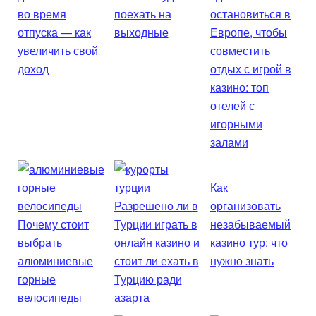
во время
поехать на
остановиться в
отпуска — как
выходные
Европе, чтобы
увеличить свой
совместить
доход
отдых с игрой в
казино: топ
отелей с
игорными
залами
Как
Разрешено ли в
организовать
Почему стоит
Турции играть в
незабываемый
выбрать
онлайн казино и
казино тур: что
алюминиевые
стоит ли ехать в
нужно знать
горные
Турцию ради
велосипеды
азарта