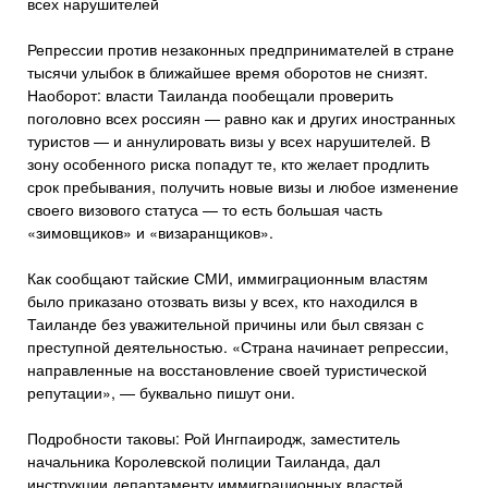
всех нарушителей
Репрессии против незаконных предпринимателей в стране
тысячи улыбок в ближайшее время оборотов не снизят.
Наоборот: власти Таиланда пообещали проверить
поголовно всех россиян — равно как и других иностранных
туристов — и аннулировать визы у всех нарушителей. В
зону особенного риска попадут те, кто желает продлить
срок пребывания, получить новые визы и любое изменение
своего визового статуса — то есть большая часть
«зимовщиков» и «визаранщиков».
Как сообщают тайские СМИ, иммиграционным властям
было приказано отозвать визы у всех, кто находился в
Таиланде без уважительной причины или был связан с
преступной деятельностью. «Страна начинает репрессии,
направленные на восстановление своей туристической
репутации», — буквально пишут они.
Подробности таковы: Рой Ингпаиродж, заместитель
начальника Королевской полиции Таиланда, дал
инструкции департаменту иммиграционных властей,