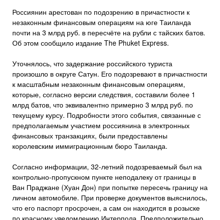
Россиянин арестован по подозрению в причастности к
незаконным финансовым операциям на юге Таиланда
почти на 3 млрд руб. в пересчёте на рубли с тайских батов.
Об этом сообщило издание The Phuket Express.
Уточнялось, что задержание российского туриста
произошло в округе Сатун. Его подозревают в причастности
к масштабным незаконным финансовым операциям,
которые, согласно версии следствия, составили более 1
млрд батов, что эквивалентно примерно 3 млрд руб. по
текущему курсу. Подробности этого события, связанные с
предполагаемым участием россиянина в электронных
финансовых транзакциях, были предоставлены
королевским иммиграционным бюро Таиланда.
Согласно информации, 32-летний подозреваемый был на
контрольно-пропускном пункте неподалеку от границы в
Ван Праджане (Хуан Дон) при попытке пересечь границу на
личном автомобиле. При проверке документов выяснилось,
что его паспорт просрочен, а сам он находится в розыске
по красному уведомлению Интерпола. Предположительно