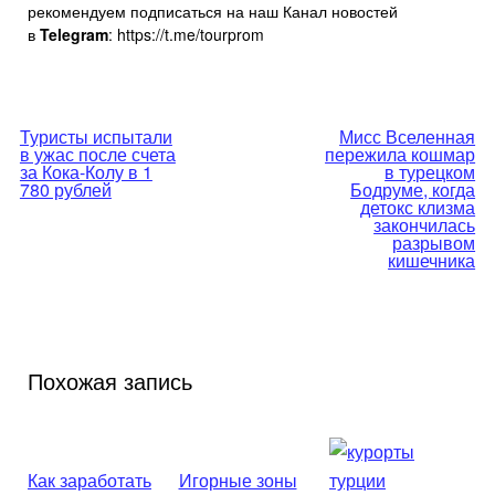
рекомендуем подписаться на наш Канал новостей
в
Telegram
: https://t.me/tourprom
Навигация
Туристы испытали
Мисс Вселенная
в ужас после счета
пережила кошмар
по
за Кока-Колу в 1
в турецком
780 рублей
Бодруме, когда
детокс клизма
записям
закончилась
разрывом
кишечника
Похожая запись
Как заработать
Игорные зоны