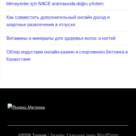
bilmeyenler için NACE aramasında doğru yöntem
Как совместить дополнительный онлайн доход и
азартные развлечения в отпуске
Витамины и минералы для здоровья волос и ногтей
Обзор индустрии онлайн-казино и спортивного беттинга в
Казахстане
©2026 Туризм
| Дизайн:
Газетная тема WordPress