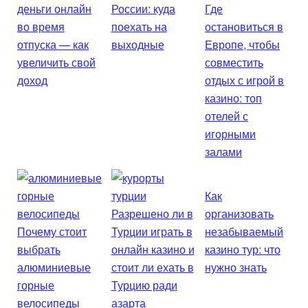
деньги онлайн
России: куда
Где
во время
поехать на
остановиться в
отпуска — как
выходные
Европе, чтобы
увеличить свой
совместить
доход
отдых с игрой в
казино: топ
отелей с
игорными
залами
Как
Разрешено ли в
организовать
Почему стоит
Турции играть в
незабываемый
выбрать
онлайн казино и
казино тур: что
алюминиевые
стоит ли ехать в
нужно знать
горные
Турцию ради
велосипеды
азарта