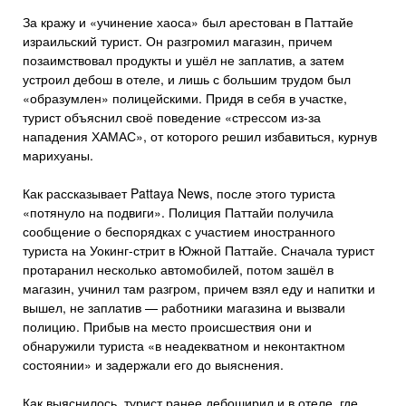
За кражу и «учинение хаоса» был арестован в Паттайе
израильский турист. Он разгромил магазин, причем
позаимствовал продукты и ушёл не заплатив, а затем
устроил дебош в отеле, и лишь с большим трудом был
«образумлен» полицейскими. Придя в себя в участке,
турист объяснил своё поведение «стрессом из-за
нападения ХАМАС», от которого решил избавиться, курнув
марихуаны.
Как рассказывает Pattaya News, после этого туриста
«потянуло на подвиги». Полиция Паттайи получила
сообщение о беспорядках с участием иностранного
туриста на Уокинг-стрит в Южной Паттайе. Сначала турист
протаранил несколько автомобилей, потом зашёл в
магазин, учинил там разгром, причем взял еду и напитки и
вышел, не заплатив — работники магазина и вызвали
полицию. Прибыв на место происшествия они и
обнаружили туриста «в неадекватном и неконтактном
состоянии» и задержали его до выяснения.
Как выяснилось, турист ранее дебоширил и в отеле, где