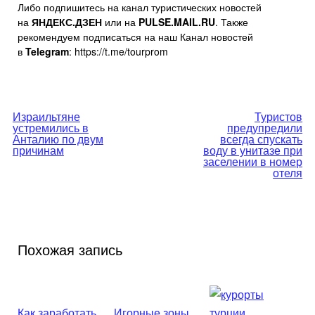
Либо подпишитесь на канал туристических новостей
на
ЯНДЕКС.ДЗЕН
или на
PULSE.MAIL.RU
. Также
рекомендуем подписаться на наш Канал новостей
в
Telegram
: https://t.me/tourprom
Навигация
Израильтяне
Туристов
устремились в
предупредили
по
Анталию по двум
всегда спускать
причинам
воду в унитазе при
заселении в номер
записям
отеля
Похожая запись
Как заработать
Игорные зоны