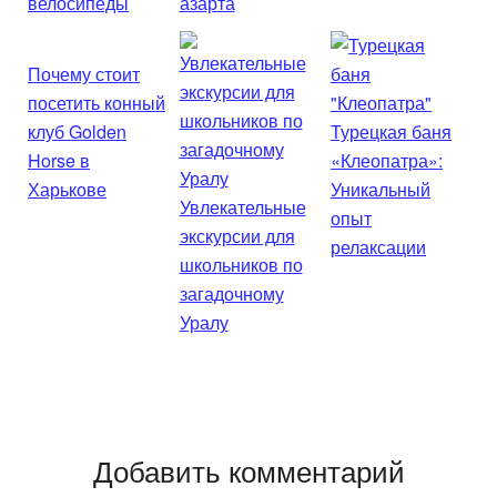
велосипеды
азарта
Почему стоит
посетить конный
клуб Golden
Турецкая баня
Horse в
«Клеопатра»:
Харькове
Уникальный
Увлекательные
опыт
экскурсии для
релаксации
школьников по
загадочному
Уралу
Добавить комментарий