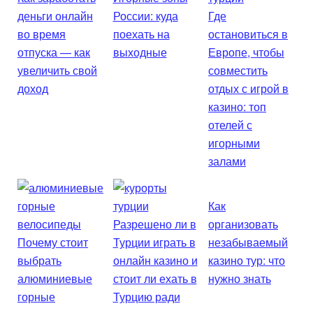
деньги онлайн
России: куда
Где
во время
поехать на
остановиться в
отпуска — как
выходные
Европе, чтобы
увеличить свой
совместить
доход
отдых с игрой в
казино: топ
отелей с
игорными
залами
Как
Разрешено ли в
организовать
Почему стоит
Турции играть в
незабываемый
выбрать
онлайн казино и
казино тур: что
алюминиевые
стоит ли ехать в
нужно знать
горные
Турцию ради