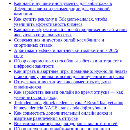
Как найти лучшие инструменты для арбитража в
Telegram: советы и рекомендации для успешной
кампании
Как купить рекламу в Telegram-каналах, чтобы
увеличить эффективность бизнеса
Как найти эффективный способ продвижения сайта или
аккаунта в социальных сетях
Современная индустрия онлайн-гемблинга и
спортивных ставок
Арбитраж трафика и партнерский маркетинг в 2026
году
Обзор современных способов заработка в интернете и
цифровой занятости
Как играть в азартные игры правильно: нужно ли делать
ставки для удовольствия или для получения выигрыша
Отпуск как инвестиция: как совместить отдых и
онлайн-доход
Как заработать деньги онлайн во время отпуска — как
увеличить свой доход
Terimden koda gitmek neden işe yarar? Resmî faaliyet adını
bilmeyenler için NACE aramasında doğru yöntem
Как совместить дополнительный онлайн доход и
азартные развлечения в отпуске
Витамины и минералы для здоровья волос и ногтей
Обзор индустрии онлайн-казино и спортивного