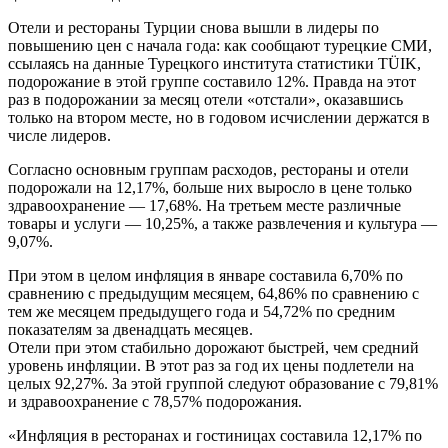
Отели и рестораны Турции снова вышли в лидеры по
повышению цен с начала года: как сообщают турецкие СМИ,
ссылаясь на данные Турецкого института статистики TÜIK,
подорожание в этой группе составило 12%. Правда на этот
раз в подорожании за месяц отели «отстали», оказавшись
только на втором месте, но в годовом исчислении держатся в
числе лидеров.
Согласно основным группам расходов, рестораны и отели
подорожали на 12,17%, больше них выросло в цене только
здравоохранение — 17,68%. На третьем месте различные
товары и услуги — 10,25%, а также развлечения и культура —
9,07%.
При этом в целом инфляция в январе составила 6,70% по
сравнению с предыдущим месяцем, 64,86% по сравнению с
тем же месяцем предыдущего года и 54,72% по средним
показателям за двенадцать месяцев.
Отели при этом стабильно дорожают быстрей, чем средний
уровень инфляции. В этот раз за год их цены подлетели на
целых 92,27%. За этой группой следуют образование с 79,81%
и здравоохранение с 78,57% подорожания.
«Инфляция в ресторанах и гостиницах составила 12,17% по