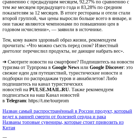
сравнению с предыдущим месяцем, 92,27% по сравнению с
тем же месяцем предыдущего года и 83,28% по средним
показателям за 12 месяцев. В итоге рестораны и отели стали
второй группой, чьи цены выросли больше всего в январе, и
они также являются чемпионами по повышению цен в
годовом исчислении», — заявили в источнике.
Тем, кому важен здоровый образ жизни, рекомендуем
прочитать: «Что можно съесть перед сном? Известный
диетолог перечислил продукты, не дающие набрать вес».
➔ Смотрите новости на смартфоне? Подпишитесь на новости
туризма от Турпрома в
Google News
или
Google Discover
: это
свежие идеи для путешествий, туристические новости и
подборки по распродажам туров и авиабилетов! Либо
подпишитесь на канал туристических
новостей на
PULSE.MAIL.RU
. Также рекомендуем
подписаться на наш Канал новостей
в
Telegram
: https://t.me/tourprom
Навигация
Назван самый распространённый в России продукт, который
ведет к ранней смерти от болезней сердца и рака
по
Названы топовые сувениры, которые стоит привозить из
записям
Китая