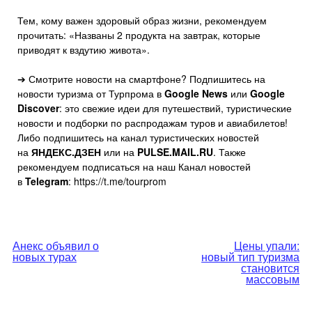
Тем, кому важен здоровый образ жизни, рекомендуем
прочитать: «Названы 2 продукта на завтрак, которые
приводят к вздутию живота».
➔ Смотрите новости на смартфоне? Подпишитесь на
новости туризма от Турпрома в
Google News
или
Google
Discover
: это свежие идеи для путешествий, туристические
новости и подборки по распродажам туров и авиабилетов!
Либо подпишитесь на канал туристических новостей
на
ЯНДЕКС.ДЗЕН
или на
PULSE.MAIL.RU
. Также
рекомендуем подписаться на наш Канал новостей
в
Telegram
: https://t.me/tourprom
Навигация
Анекс объявил о
Цены упали:
новых турах
новый тип туризма
по
становится
массовым
записям