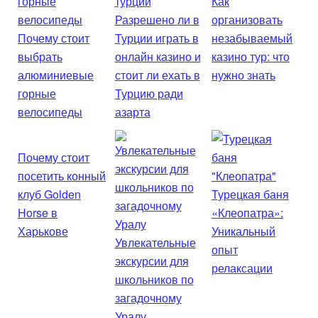
Как
Разрешено ли в
организовать
Почему стоит
Турции играть в
незабываемый
выбрать
онлайн казино и
казино тур: что
алюминиевые
стоит ли ехать в
нужно знать
горные
Турцию ради
велосипеды
азарта
Почему стоит
посетить конный
клуб Golden
Турецкая баня
Horse в
«Клеопатра»:
Харькове
Уникальный
Увлекательные
опыт
экскурсии для
релаксации
школьников по
загадочному
Уралу