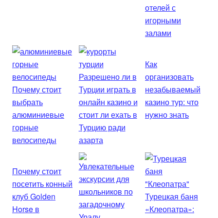
отелей с
игорными
залами
Как
Разрешено ли в
организовать
Почему стоит
Турции играть в
незабываемый
выбрать
онлайн казино и
казино тур: что
алюминиевые
стоит ли ехать в
нужно знать
горные
Турцию ради
велосипеды
азарта
Почему стоит
посетить конный
клуб Golden
Турецкая баня
Horse в
«Клеопатра»: