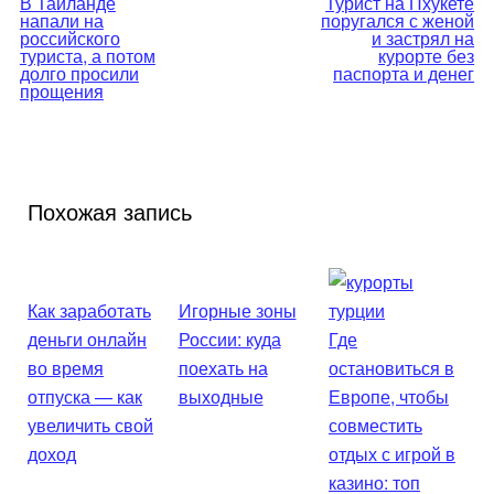
В Таиланде
Турист на Пхукете
напали на
поругался с женой
по
российского
и застрял на
туриста, а потом
курорте без
долго просили
паспорта и денег
записям
прощения
Похожая запись
Как заработать
Игорные зоны
деньги онлайн
России: куда
Где
во время
поехать на
остановиться в
отпуска — как
выходные
Европе, чтобы
увеличить свой
совместить
доход
отдых с игрой в
казино: топ