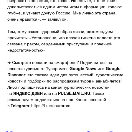
очерняют в новостях, это точно. Но есть те, кто не хочет
довольствоваться одним источникам информации, копают
глубже, и узнают другую Россию. Мне лично эта страна
очень нравится», — заявил он.
Тем, кому важен здоровый образ жизни, рекомендуем
прочитать: «Установлено, что плохая гигиена полости рта
связана с раком, сердечными приступами и почечной
недостаточностью».
➔ Смотрите новости на смартфоне? Подпишитесь на
новости туризма от Турпрома в
Google News
или
Google
Discover
: это свежие идеи для путешествий, туристические
новости и подборки по распродажам туров и авиабилетов!
Либо подпишитесь на канал туристических новостей
на
ЯНДЕКС.ДЗЕН
или на
PULSE.MAIL.RU
. Также
рекомендуем подписаться на наш Канал новостей
в
Telegram
: https://t.me/tourprom
Навигация